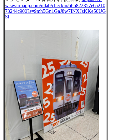
w.
swarmapp.com/nilab/checkin/66b
822357e6a210
73244c900?s=9mh5Gn1GaJ8w7INXJzKKe50UG
SI