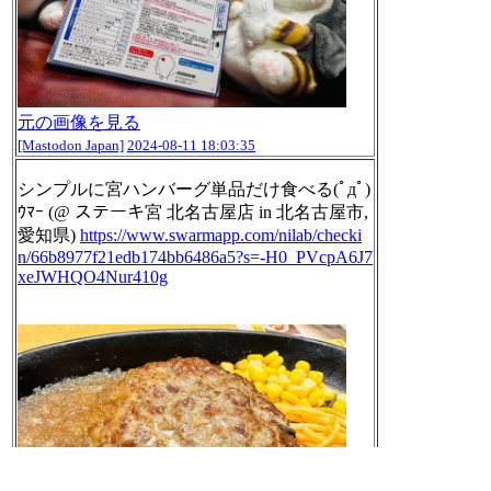
元の画像を見る
[Mastodon Japan]
2024-08-11 18:03:35
シンプルに宮ハンバーグ単品だけ食べる(ﾟдﾟ)
ｳﾏｰ (@ ステーキ宮 北名古屋店 in 北名古屋市,
愛知県)
https://www.
swarmapp.com/nilab/checki
n/66b
8977f21edb174bb6486a5?s=-H0_PVcpA6J7
xeJWHQO4Nur410g