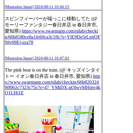
[Mastodon Japan]
2024-08-11 10:44:15
スピンフィーバーが端っこに移動してた (@
モーリーファンタジー春日井店 in 春日井市,
愛知県)
https://www.
swarmapp.com/nilab/checki
n/66b
8180ce8a1fe69ca3c1ffc?s=YlE9De5rLmjOF
9jly09Ej-sxa78
[Mastodon Japan]
2024-08-11 10:47:02
The pink bear is on the train. (@ キッズインタイ
トー イオン春日井店 in 春日井市, 愛知県)
http
s://www.
swarmapp.com/nilab/checkin/66b
820324
9ff0b2c7323c75c?s=47_YMiDX-qOlwvMHmv4k
O1LHi1E