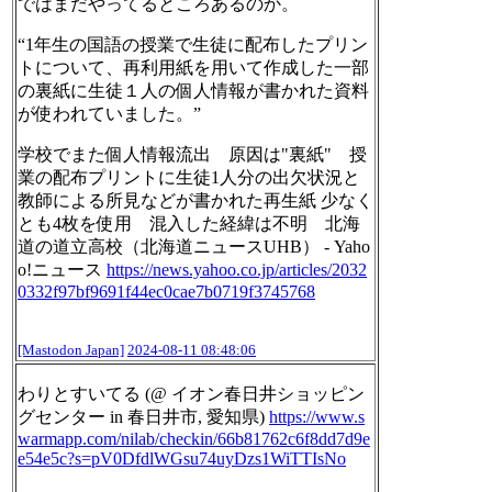
ではまだやってるところあるのか。
“1年生の国語の授業で生徒に配布したプリン
トについて、再利用紙を用いて作成した一部
の裏紙に生徒１人の個人情報が書かれた資料
が使われていました。”
学校でまた個人情報流出 原因は"裏紙" 授
業の配布プリントに生徒1人分の出欠状況と
教師による所見などが書かれた再生紙 少なく
とも4枚を使用 混入した経緯は不明 北海
道の道立高校（北海道ニュースUHB） - Yaho
o!ニュース
https://
news.yahoo.co.jp/articles/2032
0332f97bf9691f44ec0cae7b0719f3745768
[Mastodon Japan]
2024-08-11 08:48:06
わりとすいてる (@ イオン春日井ショッピン
グセンター in 春日井市, 愛知県)
https://www.
s
warmapp.com/nilab/checkin/66b
81762c6f8dd7d9e
e54e5c?s=pV0DfdlWGsu74uyDzs1WiTTIsNo