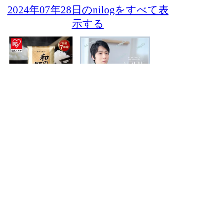
2024年07年28日のnilogをすべて表
示する
- NI-Lab.'s accounts
-
Fedibird