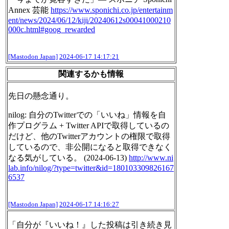
Annex 芸能
https://www.
sponichi.co.jp/entertainm
ent/n
ews/2024/06/12/kiji/20240612s00041000210
000c.html#goog_rewarded
[Mastodon Japan]
2024-06-17 14:17:21
関連するかも情報
先日の懸念通り。
nilog: 自分のTwitterでの「いいね」情報を自
作プログラム + Twitter APIで取得しているの
だけど、他のTwitterアカウントの権限で取得
しているので、非公開になると取得できなく
なる気がしている。 (2024-06-13)
http://www.
ni
lab.info/nilog/?type=twitter
&id=180103309826167
6537
[Mastodon Japan]
2024-06-17 14:16:27
「自分が『いいね！』した投稿は引き続き見