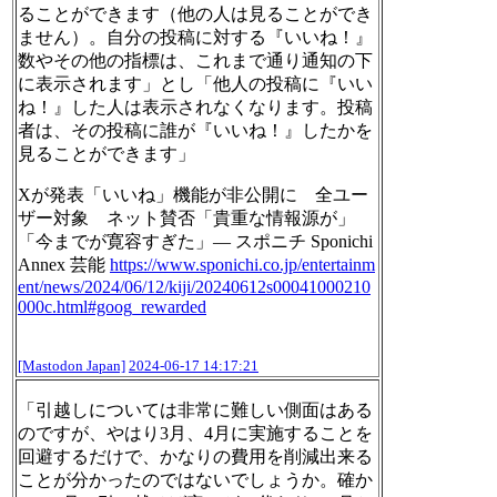
ることができます（他の人は見ることができ
ません）。自分の投稿に対する『いいね！』
数やその他の指標は、これまで通り通知の下
に表示されます」とし「他人の投稿に『いい
ね！』した人は表示されなくなります。投稿
者は、その投稿に誰が『いいね！』したかを
見ることができます」
Xが発表「いいね」機能が非公開に 全ユー
ザー対象 ネット賛否「貴重な情報源が」
「今までが寛容すぎた」― スポニチ Sponichi
Annex 芸能
https://www.
sponichi.co.jp/entertainm
ent/n
ews/2024/06/12/kiji/20240612s00041000210
000c.html#goog_rewarded
[Mastodon Japan]
2024-06-17 14:17:21
「引越しについては非常に難しい側面はある
のですが、やはり3月、4月に実施することを
回避するだけで、かなりの費用を削減出来る
ことが分かったのではないでしょうか。確か