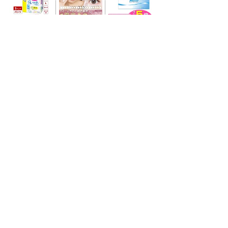
- NI-Lab.'s accounts
-
Fedibird
-
mstdn.jp
-
Pawoo
-
Bluesky
-
Twitter(X)
-
はてなブックマーク
-
Timelog