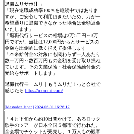
退職ムリサポ!】」
「現在退職成功率100％を継続中ではありま
すが、ご安心して利用頂きたいため、万が一
希望通りに退職できなかった場合は全額返金
いたします」
「退職代行サービスの相場は2万5千円～3万
円ですが、当社は12,000円からとサービスの
金額を圧倒的に低く抑えて提供します」
「本来給付金の対象にも関わらず一人あたり
数十万円～数百万円もの金額を受け取り損ね
ています。その失業保険・社会保険給付金の
受給をサポートします」
退職代行モームリ｜もうムリだ！っと会社で
感じたら
https://
momuri.com/
[Mastodon Japan]
2024-06-01 16:26:17
「４月下旬から約10日間かけて、あるロック
歌手のツアーが日本全国５都市で行われた。
全会場でチケットが完売し、１万人もの観客