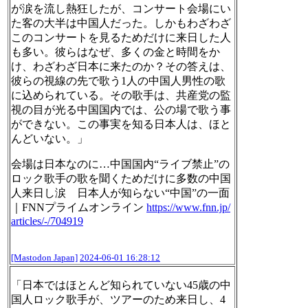
が涙を流し熱狂したが、コンサート会場にい
た客の大半は中国人だった。しかもわざわざ
このコンサートを見るためだけに来日した人
も多い。彼らはなぜ、多くの金と時間をか
け、わざわざ日本に来たのか？その答えは、
彼らの視線の先で歌う1人の中国人男性の歌
に込められている。その歌手は、共産党の監
視の目が光る中国国内では、公の場で歌う事
ができない。この事実を知る日本人は、ほと
んどいない。」
会場は日本なのに…中国国内“ライブ禁止”の
ロック歌手の歌を聞くためだけに多数の中国
人来日し涙 日本人が知らない“中国”の一面
｜FNNプライムオンライン
https://www.
fnn.jp/
articles/-/704919
[Mastodon Japan]
2024-06-01 16:28:12
「日本ではほとんど知られていない45歳の中
国人ロック歌手が、ツアーのため来日し、4