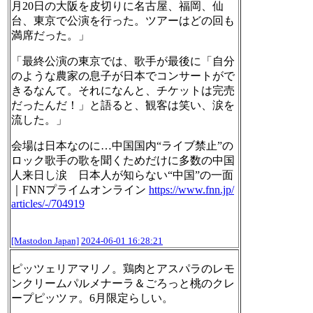
月20日の大阪を皮切りに名古屋、福岡、仙
台、東京で公演を行った。ツアーはどの回も
満席だった。」
「最終公演の東京では、歌手が最後に「自分
のような農家の息子が日本でコンサートがで
きるなんて。それになんと、チケットは完売
だったんだ！」と語ると、観客は笑い、涙を
流した。」
会場は日本なのに…中国国内“ライブ禁止”の
ロック歌手の歌を聞くためだけに多数の中国
人来日し涙 日本人が知らない“中国”の一面
｜FNNプライムオンライン
https://www.
fnn.jp/
articles/-/704919
[Mastodon Japan]
2024-06-01 16:28:21
ピッツェリアマリノ。鶏肉とアスパラのレモ
ンクリームパルメナーラ＆ごろっと桃のクレ
ープピッツァ。6月限定らしい。