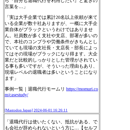
ら『自分も退職代行を利用したい』と驚きの
言葉を…」
「実は大手企業では累計20名以上依頼が来て
いる企業が数十社ありますが、一概に大手企
業自体がブラックというわけではありませ
ん。社員数が多く支社や支店、部署が多いの
で、本社のコンプラや労働条件がきちんとし
ていても現場の支社長・支店長・部長によっ
てはその現場がブラックになり得ます。大企
業だと比較的しっかりとした管理がされてい
る事も多いですが、そういった理由もあり、
現場レベルの退職者は多いということになり
ます」
事例一覧｜退職代行モームリ
https://
momuri.co
m/casestudy/
[Mastodon Japan]
2024-06-01 16:26:11
「退職代行は使いたくない、抵抗がある、で
も会社が辞められないという方に…【セルフ