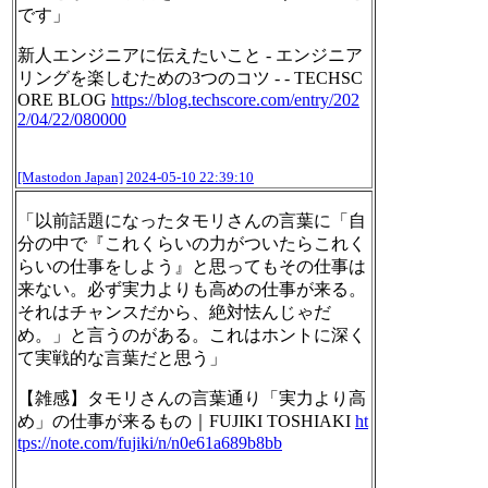
です」
新人エンジニアに伝えたいこと - エンジニア
リングを楽しむための3つのコツ - - TECHSC
ORE BLOG
https://
blog.techscore.com/entry/202
2/
04/22/080000
[Mastodon Japan]
2024-05-10 22:39:10
「以前話題になったタモリさんの言葉に「自
分の中で『これくらいの力がついたらこれく
らいの仕事をしよう』と思ってもその仕事は
来ない。必ず実力よりも高めの仕事が来る。
それはチャンスだから、絶対怯んじゃだ
め。」と言うのがある。これはホントに深く
て実戦的な言葉だと思う」
【雑感】タモリさんの言葉通り「実力より高
め」の仕事が来るもの｜FUJIKI TOSHIAKI
ht
tps://
note.com/fujiki/n/n0e61a689b8b
b