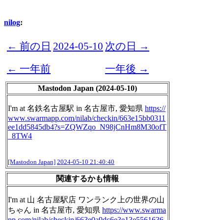
nilog
:
← 前の日
2024-05-10
次の日 →
← 一年前
一年後 →
Mastodon Japan (2024-05-10)
I'm at 名鉄名古屋駅 in 名古屋市, 愛知県
https://
www.
swarmapp.com/nilab/checkin/663
e15bb0311
ee1dd5845db4?s=ZQWZqo_N98jCnHm8M30ofT
_8TW4
[Mastodon Japan]
2024-05-10 21:40:40
関連するかも情報
I'm at 山 名古屋駅店 ワンランク上の世界の山
ちゃん in 名古屋市, 愛知県
https://www.
swarma
pp.com/nilab/checkin/663
e0a9dc6e3e13e5561636