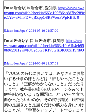
I'm at 岩倉駅 in 岩倉市, 愛知県
https://www.
swa
rmapp.com/nilab/checkin/663
e199f86ee8d7bc289e
e27?s=vMTFDVqBZppQ8RPWecsWpRBIk-0
[Mastodon Japan]
2024-05-10 21:57:20
I'm at 岩倉駅西口 in 岩倉市, 愛知県
https://ww
w.
swarmapp.com/nilab/checkin/663
e19c61b4eb95
0b9c28112?s=PJC2d6GFKIVJGIsBf688xHSrrbQ
[Mastodon Japan]
2024-05-10 21:57:51
「VUCA の時代においては、みなさんにお願
いする仕事のほとんどは「誰もやったことな
いこと」「正解がわからないこと」だったり
します。教科書の後ろの方のページをみても
解答例がないような問題に、どうやって立ち
向かったらいいのか。その試行錯誤、暗中模
索の足掻き方と足掻くだけの筋力を身につけ
ることが、「学習をアップデートする」こと