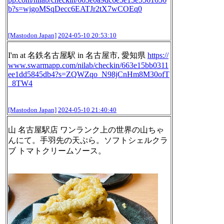
b?s=wjgoMSqDecc6EATJr2tX7wCOEq0
[Mastodon Japan]
2024-05-10 20:53:10
I'm at 名鉄名古屋駅 in 名古屋市, 愛知県
https://
www.
swarmapp.com/nilab/checkin/663
e15bb0311
ee1dd5845db4?s=ZQWZqo_N98jCnHm8M30ofT
_8TW4
[Mastodon Japan]
2024-05-10 21:40:40
山 名古屋駅店 ワンランク上の世界の山ちゃ
んにて。手羽先の天ぷら。ソフトシェルクラ
ブ トマトクリームソース。