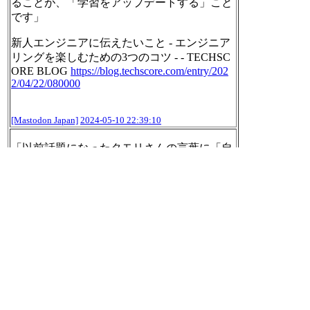
ることが、「学習をアップデートする」こと
です」
新人エンジニアに伝えたいこと - エンジニア
リングを楽しむための3つのコツ - - TECHSC
ORE BLOG
https://
blog.techscore.com/entry/202
2/
04/22/080000
[Mastodon Japan]
2024-05-10 22:39:10
「以前話題になったタモリさんの言葉に「自
分の中で『これくらいの力がついたらこれく
らいの仕事をしよう』と思ってもその仕事は
来ない。必ず実力よりも高めの仕事が来る。
それはチャンスだから、絶対怯んじゃだ
め。」と言うのがある。これはホントに深く
て実戦的な言葉だと思う」
【雑感】タモリさんの言葉通り「実力より高
め」の仕事が来るもの｜FUJIKI TOSHIAKI
ht
tps://
note.com/fujiki/n/n0e61a689b8b
b