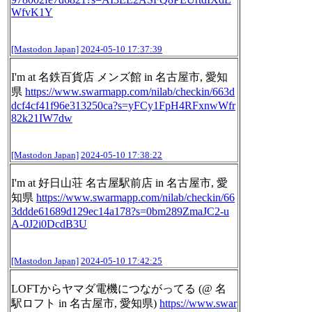
WfvK1Y
[Mastodon Japan]
2024-05-10 17:37:39
I'm at 名鉄百貨店 メンズ館 in 名古屋市, 愛知
県
https://www.
swarmapp.com/nilab/checkin/663
d
dcf4cf41f96e313250ca?s=yFCy1FpH4RFxnwWfr
82k21IW7dw
[Mastodon Japan]
2024-05-10 17:38:22
I'm at 好日山荘 名古屋駅前店 in 名古屋市, 愛
知県
https://www.
swarmapp.com/nilab/checkin/66
3
ddde61689d129ec14a178?s=0bm289ZmaJC2-u
A-0J2i0DcdB3U
[Mastodon Japan]
2024-05-10 17:42:25
LOFTからヤマダ電機につながってる (@ 名
駅ロフト in 名古屋市, 愛知県)
https://www.
swar