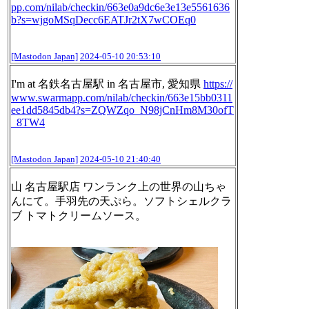
pp.com/nilab/checkin/663
e0a9dc6e3e13e5561636
b?s=wjgoMSqDecc6EATJr2tX7wCOEq0
[Mastodon Japan]
2024-05-10 20:53:10
I'm at 名鉄名古屋駅 in 名古屋市, 愛知県
https://
www.
swarmapp.com/nilab/checkin/663
e15bb0311
ee1dd5845db4?s=ZQWZqo_N98jCnHm8M30ofT
_8TW4
[Mastodon Japan]
2024-05-10 21:40:40
山 名古屋駅店 ワンランク上の世界の山ちゃ
んにて。手羽先の天ぷら。ソフトシェルクラ
ブ トマトクリームソース。