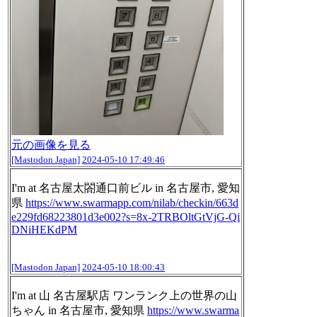
元の画像を見る
[Mastodon Japan]
2024-05-10 17:49:46
I'm at 名古屋太閤通口前ビル in 名古屋市, 愛知
県
https://www.
swarmapp.com/nilab/checkin/663
d
e229fd68223801d3e002?s=8x-2TRBOltGtVjG-Qi
DNiHEKdPM
[Mastodon Japan]
2024-05-10 18:00:43
I'm at 山 名古屋駅店 ワンランク上の世界の山
ちゃん in 名古屋市, 愛知県
https://www.
swarma