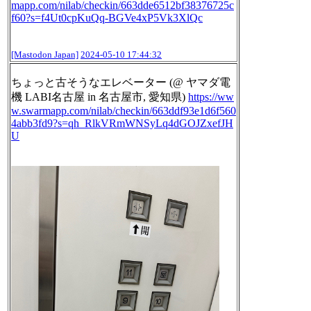
mapp.com/nilab/checkin/663
dde6512bf38376725c
f60?s=f4Ut0cpKuQq-BGVe4xP5Vk3XlQc
[Mastodon Japan]
2024-05-10 17:44:32
ちょっと古そうなエレベーター (@ ヤマダ電
機 LABI名古屋 in 名古屋市, 愛知県)
https://ww
w.
swarmapp.com/nilab/checkin/663
ddf93e1d6f560
4abb3fd9?s=qh_RlkVRmWNSyLq4dGOJZxefJH
U