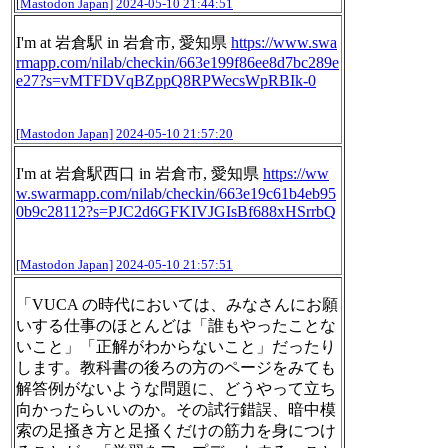
[Mastodon Japan]
2024-05-10 21:44:51
I'm at 岩倉駅 in 岩倉市, 愛知県
https://www.
swa
rmapp.com/nilab/checkin/663
e199f86ee8d7bc289e
e27?s=vMTFDVqBZppQ8RPWecsWpRBIk-0
[Mastodon Japan]
2024-05-10 21:57:20
I'm at 岩倉駅西口 in 岩倉市, 愛知県
https://ww
w.
swarmapp.com/nilab/checkin/663
e19c61b4eb95
0b9c28112?s=PJC2d6GFKIVJGIsBf688xHSrrbQ
[Mastodon Japan]
2024-05-10 21:57:51
「VUCA の時代においては、みなさんにお願
いする仕事のほとんどは「誰もやったことな
いこと」「正解がわからないこと」だったり
します。教科書の後ろの方のページをみても
解答例がないような問題に、どうやって立ち
向かったらいいのか。その試行錯誤、暗中模
索の足掻き方と足掻くだけの筋力を身につけ