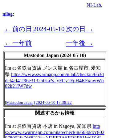
NI-Lab.
nilog
:
← 前の日
2024-05-10
次の日 →
← 一年前
一年後 →
Mastodon Japan (2024-05-10)
I'm at 名鉄百貨店 メンズ館 in 名古屋市, 愛知
県
https://www.
swarmapp.com/nilab/checkin/663
d
dcf4cf41f96e313250ca?s=yFCy1FpH4RFxnwWfr
82k21IW7dw
[Mastodon Japan]
2024-05-10 17:38:22
関連するかも情報
I'm at 名鉄百貨店 本店 in Nagoya, 愛知県
http
s://www.
swarmapp.com/nilab/checkin/663
ddcc802
978002fe7d6821?s=AI3EE2ASFQ8PEUrtdIXdL