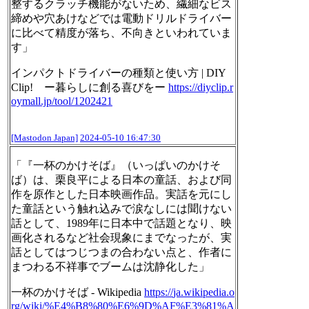
整するクラッチ機能がないため、繊細なビス
締めや穴あけなどでは電動ドリルドライバー
に比べて精度が落ち、不向きといわれていま
す」
インパクトドライバーの種類と使い方 | DIY
Clip! ー暮らしに創る喜びをー
https://
diyclip.r
oymall.jp/tool/120242
1
[Mastodon Japan]
2024-05-10 16:47:30
「『一杯のかけそば』（いっぱいのかけそ
ば）は、栗良平による日本の童話、および同
作を原作とした日本映画作品。実話を元にし
た童話という触れ込みで涙なしには聞けない
話として、1989年に日本中で話題となり、映
画化されるなど社会現象にまでなったが、実
話としてはつじつまの合わない点と、作者に
まつわる不祥事でブームは沈静化した」
一杯のかけそば - Wikipedia
https://
ja.wikipedia.o
rg/wiki/%E4%B8%8
0%E6%9D%AF%E3%81%A