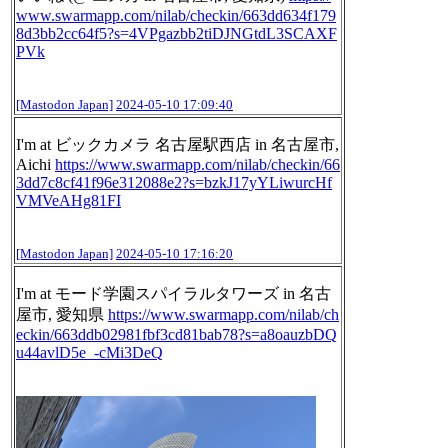
www.
swarmapp.com/nilab/checkin/663
dd634f179
8d3bb2cc64f5?s=4VPgazbb2tiDJNGtdL3SCAXF
PVk
[Mastodon Japan]
2024-05-10 17:09:40
I'm at ビックカメラ 名古屋駅西店 in 名古屋市,
Aichi
https://www.
swarmapp.com/nilab/checkin/66
3
dd7c8cf41f96e312088e2?s=bzkJ17yYLiwurcHf
VMVeAHg81FI
[Mastodon Japan]
2024-05-10 17:16:20
I'm at モード学園スパイラルタワーズ in 名古
屋市, 愛知県
https://www.
swarmapp.com/nilab/ch
eckin/663
ddb02981fbf3cd81bab78?s=a8oauzbDQ
u44avlD5e_-cMi3DeQ