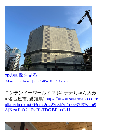
元の画像を見る
[Mastodon Japan]
2024-05-10 17:32:26
ニンテンドーワールド？ (@ ナナちゃん人形 i
n 名古屋市, 愛知県)
https://www.
swarmapp.com/
nilab/checkin/663
ddc2d223c8b3d1d0e37f9?s=m9
AjKeg1hO2i1ReRbTDGBE1edkU