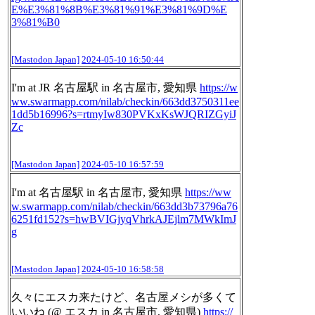
E%E3%81%8B%E3%81%91%E3%81%9D%E
3%81%B0
[Mastodon Japan]
2024-05-10 16:50:44
I'm at JR 名古屋駅 in 名古屋市, 愛知県
https://w
ww.
swarmapp.com/nilab/checkin/663
dd3750311ee
1dd5b16996?s=rtmyIw830PVKxKsWJQRIZGyiJ
Zc
[Mastodon Japan]
2024-05-10 16:57:59
I'm at 名古屋駅 in 名古屋市, 愛知県
https://ww
w.
swarmapp.com/nilab/checkin/663
dd3b73796a76
6251fd152?s=hwBVIGjyqVhrkAJEjlm7MWkImJ
g
[Mastodon Japan]
2024-05-10 16:58:58
久々にエスカ来たけど、名古屋メシが多くて
いいね (@ エスカ in 名古屋市, 愛知県)
https://