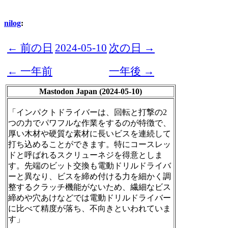
nilog
:
← 前の日
2024-05-10
次の日 →
← 一年前
一年後 →
Mastodon Japan (2024-05-10)
「インパクトドライバーは、回転と打撃の2
つの力でパワフルな作業をするのが特徴で、
厚い木材や硬質な素材に長いビスを連続して
打ち込めることができます。特にコースレッ
ドと呼ばれるスクリューネジを得意としま
す。先端のビット交換も電動ドリルドライバ
ーと異なり、ビスを締め付ける力を細かく調
整するクラッチ機能がないため、繊細なビス
締めや穴あけなどでは電動ドリルドライバー
に比べて精度が落ち、不向きといわれていま
す」