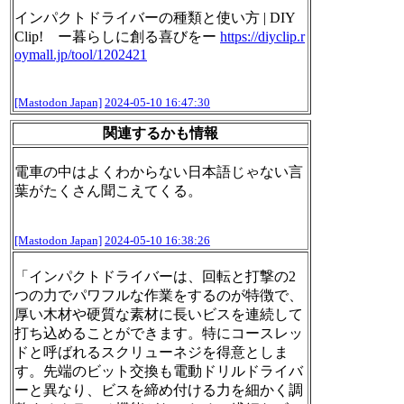
インパクトドライバーの種類と使い方 | DIY
Clip! ー暮らしに創る喜びをー
https://
diyclip.r
oymall.jp/tool/120242
1
[Mastodon Japan]
2024-05-10 16:47:30
関連するかも情報
電車の中はよくわからない日本語じゃない言
葉がたくさん聞こえてくる。
[Mastodon Japan]
2024-05-10 16:38:26
「インパクトドライバーは、回転と打撃の2
つの力でパワフルな作業をするのが特徴で、
厚い木材や硬質な素材に長いビスを連続して
打ち込めることができます。特にコースレッ
ドと呼ばれるスクリューネジを得意としま
す。先端のビット交換も電動ドリルドライバ
ーと異なり、ビスを締め付ける力を細かく調