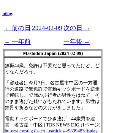
nilog
:
← 前の日
2024-02-09
次の日 →
← 一年前
一年後 →
Mastodon Japan (2024-02-09)
無職44歳。免許は不要だと思ってたけど、ど
うなんだろう。
「容疑者は今月3日、名古屋市中区の一方通
行の道路で無免許で電動キックボードを逆走
で運転し、47歳の歩行者の男性をはねて、そ
のまま逃げた疑いがもたれています。男性は
鎖骨を折るなどの大けがをしました」
電動キックボードでひき逃げ 44歳男を逮
捕 名古屋・中区 | TBS NEWS DIG (1ページ)
https://
newsdig.tbs.co.jp/articles/-/9
89948?display=