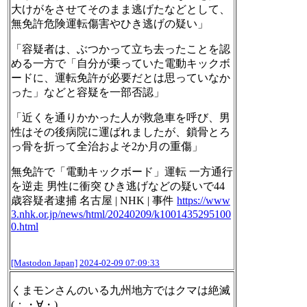
大けがをさせてそのまま逃げたなどとして、
無免許危険運転傷害やひき逃げの疑い」
「容疑者は、ぶつかって立ち去ったことを認
める一方で「自分が乗っていた電動キックボ
ードに、運転免許が必要だとは思っていなか
った」などと容疑を一部否認」
「近くを通りかかった人が救急車を呼び、男
性はその後病院に運ばれましたが、鎖骨とろ
っ骨を折って全治およそ2か月の重傷」
無免許で「電動キックボード」運転 一方通行
を逆走 男性に衝突 ひき逃げなどの疑いで44
歳容疑者逮捕 名古屋 | NHK | 事件
https://
www
3.nhk.or.jp/news/html/20240
209/k1001435295100
0.html
[Mastodon Japan]
2024-02-09 07:09:33
くまモンさんのいる九州地方ではクマは絶滅
(；・∀・)