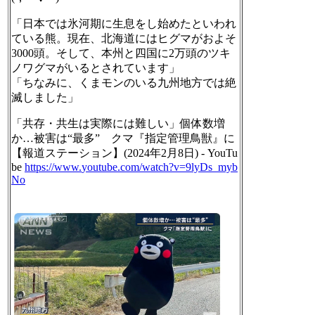
「日本では氷河期に生息をし始めたといわれ
ている熊。現在、北海道にはヒグマがおよそ
3000頭。そして、本州と四国に2万頭のツキ
ノワグマがいるとされています」
「ちなみに、くまモンのいる九州地方では絶
滅しました」
「共存・共生は実際には難しい」個体数増
か…被害は“最多” クマ『指定管理鳥獣』に
【報道ステーション】(2024年2月8日) - YouTu
be
https://www.
youtube.com/watch?v=9lyDs_myb
N
o