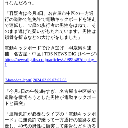
うなんだろう。
「容疑者は今月3日、名古屋市中区の一方通
行の道路で無免許で電動キックボードを逆走
で運転し、47歳の歩行者の男性をはねて、そ
のまま逃げた疑いがもたれています。男性は
鎖骨を折るなどの大けがをしました」
電動キックボードでひき逃げ 44歳男を逮
捕 名古屋・中区 | TBS NEWS DIG (1ページ)
https://
newsdig.tbs.co.jp/articles/-/9
89948?display=
1
[Mastodon Japan]
2024-02-09 07:07:08
「今月3日の午後5時すぎ、名古屋市中区栄で
道路を横切ろうとした男性が電動キックボー
ドと衝突」
「運転免許が必要なタイプの「電動キックボ
ード」に無免許で乗って一方通行の道路を逆
走し、40代の男性に衝突して鎖骨などを折る