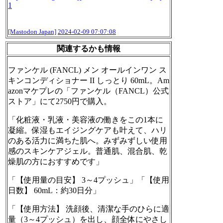
1
[Mastodon Japan]
2024-02-09 07:07:08
関連するかも情報
ファンケル (FANCL) メン オールインワン ス
キンコンディショナー II しっとり 60mL。Am
azonマケプレの「ファンケル（FANCL）公式
ストア」にて2750円で購入。
「化粧液・乳液・美容液の働きをこの1本に
凝縮。保湿もエイジングケアも叶えて、ハリ
のある活力に満ちた肌へ。みずみずしい使用
感のスキンケアジェル。普通肌、混合肌、乾
燥肌の方におすすめです」
「【使用量の目安】 3～4プッシュ」「【使用
日数】 60mL：約30日分」
「【使用方法】 洗顔後、清潔な手のひらに適
量（3～4プッシュ）を出し、顔全体にやさし