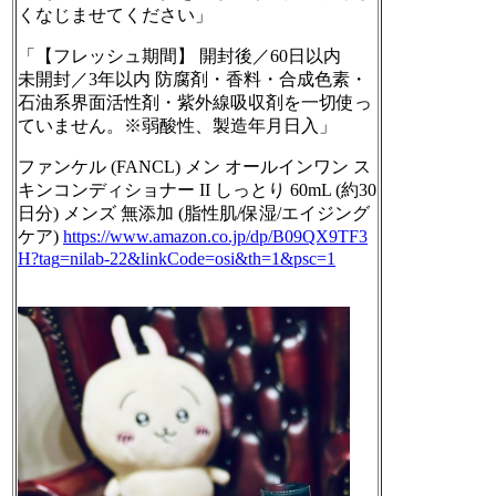
くなじませてください」
「【フレッシュ期間】 開封後／60日以内
未開封／3年以内 防腐剤・香料・合成色素・
石油系界面活性剤・紫外線吸収剤を一切使っ
ていません。※弱酸性、製造年月日入」
ファンケル (FANCL) メン オールインワン ス
キンコンディショナー II しっとり 60mL (約30
日分) メンズ 無添加 (脂性肌/保湿/エイジング
ケア)
https://www.
amazon.co.jp/dp/B09QX9TF3
H?tag
=nilab-22&linkCode=osi&th=1&psc=1