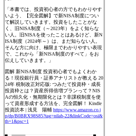
「本書では、投資初心者の方でもわかりやす
いよう、【完全図解】で新NISA制度につい
て解説していきます。投資をしたことがな
く、旧NISA制度（～2023年）をよく知らな
い人。旧NISAを使ったことはあるけど、新N
ISA制度（2024年～）は、まだ知らない人。
そんな方に向け、極限までわかりやすい表現
で、これから「新NISA制度のすべて」をお
伝えしていきます。」
図解 新NISA制度 投資初心者でもよくわか
る！現役銀行員・証券アナリストが教える 20
24年 税制改正対応版: つみたて投資枠・成長
投資枠とは？資産所得倍増プランって？NIS
Aの恒久化・無期限化とは？非課税制度を使
って資産形成する方法を、完全図解！ Kindle
投資読本 | 浅見 陽輔
https://www.
amazon.co.j
p/dp/B0BRX98S85?tag
=nilab-22&linkCode=osi&
th=1&psc=1