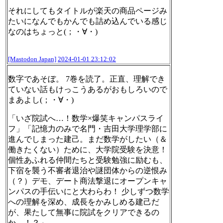
それにしてもタイトルが楽天の商品ページみ
たいになんでもかんでも詰め込んでいる感じ
なのはちょっと(；・∀・)
[Mastodon Japan]
2024-01-01 23:12:02
数字であそぼ。 7巻を読了。正直、理解でき
ていない話もけっこうあるがおもしろいので
まあよし(；・∀・)
「いざ院試へ…！数学×爆笑キャンパスライ
フ」「記憶力のみで名門・吉田大学理学部に
進んでしまった建己。まだ数学がしたい（＆
働きたくない）ために、大学院受験を決意！
個性あふれる仲間たちと受験勉強に励むも、
下宿を襲う不審者退治や謎団体からの逆恨み
（？）デモ、デート商法撃退にオープンキャ
ンパスの手伝いにと大わらわ！ 少しずつ数学
への理解を深め、成長をかみしめる建己だ
が、果たして無事に院試をクリアできるの
か…！？」