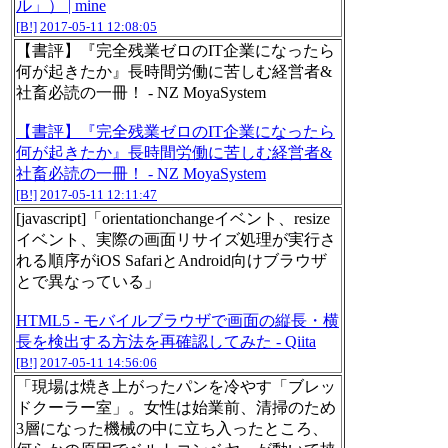
ル」） | mine
[B!]
2017-05-11 12:08:05
【書評】『完全残業ゼロのIT企業になったら
何が起きたか』長時間労働に苦しむ経営者&
社畜必読の一冊！ - NZ MoyaSystem
【書評】『完全残業ゼロのIT企業になったら
何が起きたか』長時間労働に苦しむ経営者&
社畜必読の一冊！ - NZ MoyaSystem
[B!]
2017-05-11 12:11:47
[javascript]「orientationchangeイベント、resize
イベント、実際の画面リサイズ処理が実行さ
れる順序がiOS SafariとAndroid向けブラウザ
とで異なっている」
HTML5 - モバイルブラウザで画面の縦長・横
長を検出する方法を再確認してみた - Qiita
[B!]
2017-05-11 14:56:06
「現場は焼き上がったパンを冷やす「ブレッ
ドクーラー室」。女性は始業前、清掃のため
3層になった機械の中に立ち入ったところ、