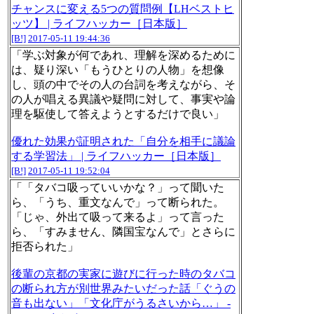
チャンスに変える5つの質問例【LHベストヒ
ッツ】 | ライフハッカー［日本版］
[B!]
2017-05-11 19:44:36
「学ぶ対象が何であれ、理解を深めるために
は、疑り深い「もうひとりの人物」を想像
し、頭の中でその人の台詞を考えながら、そ
の人が唱える異議や疑問に対して、事実や論
理を駆使して答えようとするだけで良い」
優れた効果が証明された「自分を相手に議論
する学習法」 | ライフハッカー［日本版］
[B!]
2017-05-11 19:52:04
「「タバコ吸っていいかな？」って聞いた
ら、「うち、重文なんで」って断られた。
「じゃ、外出て吸って来るよ」って言った
ら、「すみません、隣国宝なんで」とさらに
拒否られた」
後輩の京都の実家に遊びに行った時のタバコ
の断られ方が別世界みたいだった話「ぐうの
音も出ない」「文化庁がうるさいから…」 -