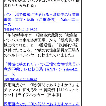
何らかの原因でベルトコンベヤーが動いて挟
まれたとみられる」
パン工場で機械に挟まれる＝清掃中の従業員
重体―東京・昭島 （時事通信） - Yahoo!ニュ
ース
[B!]
2017-05-11 16:46:09
「午前9時半すぎ、昭島市武蔵野の「敷島製
パンパスコ東京多摩工場」から「従業員が機
械に挟まれた」と119番通報」「救急隊が駆
け付けたところ、22歳の女性従業員が工場内
のベルトコンベヤーに挟まれていました」
「機械に挟まれた」パン工場で女性従業員が
意識不明(テレビ朝日系（ANN）) - Yahoo!ニ
ュース
[B!]
2017-05-11 16:46:42
採用面接での「何か質問はありますか？」を
チャンスに変える5つの質問例【LHベストヒ
ッツ】 | ライフハッカー［日本版］
採用面接での「何か質問はありますか？」を