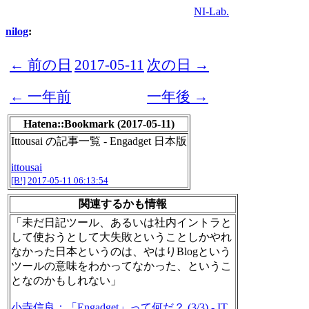
NI-Lab.
nilog
:
← 前の日
2017-05-11
次の日 →
← 一年前
一年後 →
Hatena::Bookmark (2017-05-11)
Ittousai の記事一覧 - Engadget 日本版
ittousai
[B!]
2017-05-11 06:13:54
関連するかも情報
「未だ日記ツール、あるいは社内イントラと
して使おうとして大失敗ということしかやれ
なかった日本というのは、やはりBlogという
ツールの意味をわかってなかった、というこ
となのかもしれない」
小寺信良：「Engadget」って何だ？ (3/3) - IT