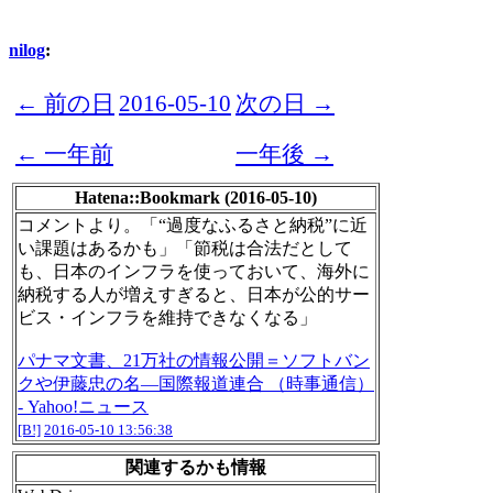
nilog
:
← 前の日
2016-05-10
次の日 →
← 一年前
一年後 →
Hatena::Bookmark (2016-05-10)
コメントより。「“過度なふるさと納税”に近
い課題はあるかも」「節税は合法だとして
も、日本のインフラを使っておいて、海外に
納税する人が増えすぎると、日本が公的サー
ビス・インフラを維持できなくなる」
パナマ文書、21万社の情報公開＝ソフトバン
クや伊藤忠の名―国際報道連合 （時事通信）
- Yahoo!ニュース
[B!]
2016-05-10 13:56:38
関連するかも情報