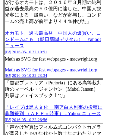
がけるオカモトは、２０１６年３月期の純利
益が過去最高の５０億円に達した。中国人観
光客による「爆買い」などが寄与し、コンド
ームの売上高が前年より４４％伸びた」
オカモト、過去最高益 中国人の爆買い、コ
ンドームにも （朝日新聞デジタル） - Yahoo!
ニュース
[B!]
2016-05-10 22:10:51
Math as SVG for fast webpages - macwright.org
Math as SVG for fast webpages - macwright.org
[B!]
2016-05-10 22:23:34
「首都プレトリア（Pretoria）にある高等裁判
所のマーベル・ジャンセン（Mabel Jansen）
判事はフェイスブック上で」
「レイプは黒人文化」 南ア白人判事の投稿に
非難殺到 （ＡＦＰ＝時事） - Yahoo!ニュース
[B!]
2016-05-10 22:26:56
「声かけ写真はフィルム式コンパクトカメラ
が普及した1970年代から数十年にわたりアマ