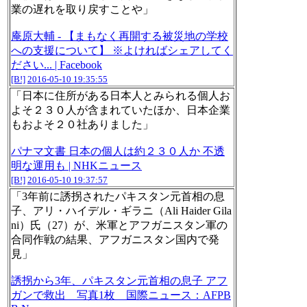
業の遅れを取り戻すことや」
庵原大輔 - 【まもなく再開する被災地の学校
への支援について】 ※よければシェアしてく
ださい... | Facebook
[B!]
2016-05-10 19:35:55
「日本に住所がある日本人とみられる個人お
よそ２３０人が含まれていたほか、日本企業
もおよそ２０社ありました」
パナマ文書 日本の個人は約２３０人か 不透
明な運用も | NHKニュース
[B!]
2016-05-10 19:37:57
「3年前に誘拐されたパキスタン元首相の息
子、アリ・ハイデル・ギラニ（Ali Haider Gila
ni）氏（27）が、米軍とアフガニスタン軍の
合同作戦の結果、アフガニスタン国内で発
見」
誘拐から3年、パキスタン元首相の息子 アフ
ガンで救出 写真1枚 国際ニュース：AFPB