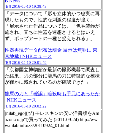
B News
[B!]
2016-05-10 19:38:43
「データについて「形を立体的かつ忠実に再
現したもので、性的な刺激の程度が強く」
「展示された作品については、「色や装飾が
施され、直ちに性器を連想させるとはいえ
ず、ポップアートの一種と捉えられる」」
性器再現データ配布は罰金 展示は無罪に 東
京地裁 | NHKニュース
[B!]
2016-05-10 20:01:49
「京都国立博物館が最新の撮影機器で調査し
た結果、刃の部分に龍馬の刀に特徴的な模様
が僅かに残されているのが確認できた」
龍馬の刀と「確認」暗殺時も手元にあったか
| NHKニュース
[B!]
2016-05-10 20:02:22
[nilab_ego][ヅ] モレスキンの安い洋書版をAm
azon.co.jpで買ってみた (2011-09-24) http://ww
w.nilab.info/z3/20110924_01.html