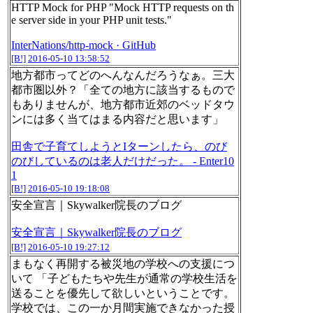
HTTP Mock for PHP "Mock HTTP requests on th
e server side in your PHP unit tests."
InterNations/http-mock · GitHub
[B!]
2016-05-10 13:58:52
地方都市ってどのへんなんだろうなぁ。三大
都市圏以外？「全ての地方に該当するもので
もありませんが、地方都市近郊のベッドタウ
ンには多く当てはまる内容だと思います」
田舎で子育てしようとIターンしたら、のび
のびしているのは老人だけだった。 - Enter10
1
[B!]
2016-05-10 19:18:08
安全宣言｜Skywalker院長のブログ
安全宣言｜Skywalker院長のブログ
[B!]
2016-05-10 19:27:12
まもなく再開する被災地の学校への支援につ
いて 「子どもたちや先生が通常の学校生活を
送ることを優先して欲しいということです。
学校では、この一か月間実施できなかった授