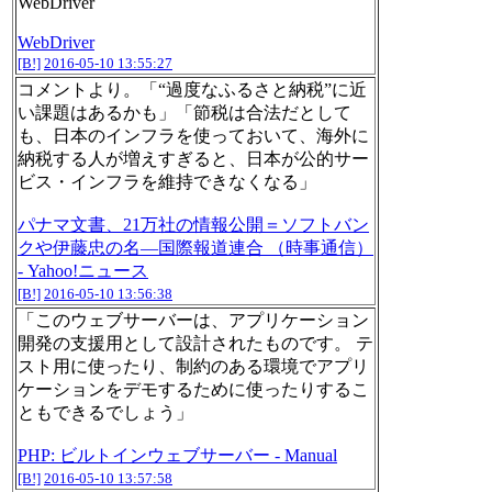
WebDriver
WebDriver
[B!]
2016-05-10 13:55:27
コメントより。「“過度なふるさと納税”に近
い課題はあるかも」「節税は合法だとして
も、日本のインフラを使っておいて、海外に
納税する人が増えすぎると、日本が公的サー
ビス・インフラを維持できなくなる」
パナマ文書、21万社の情報公開＝ソフトバン
クや伊藤忠の名―国際報道連合 （時事通信）
- Yahoo!ニュース
[B!]
2016-05-10 13:56:38
「このウェブサーバーは、アプリケーション
開発の支援用として設計されたものです。 テ
スト用に使ったり、制約のある環境でアプリ
ケーションをデモするために使ったりするこ
ともできるでしょう」
PHP: ビルトインウェブサーバー - Manual
[B!]
2016-05-10 13:57:58