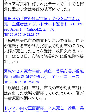
チュア写真家に好まれたテーマで、中でも街
角に遊ぶ少女は格好の被写体でした」
世田谷の「声かけ写真展」で少女写真を販
売 主催者はアダルトサイト運営も （BuzzF
eed Japan） - Yahoo!ニュース
[B!]
2016-05-10 22:28:57
「徳島県美馬市の国道トンネルで５日、自身
が運転する車が絡んだ事故で対向車の７０代
夫婦が死亡したことを受け、牧田久市長（７
４）は１０日、市議会議長宛てに辞職願を提
出した」
運転で２人死亡事故、徳島・美馬市長が辞職
願 （朝日新聞デジタル） - Yahoo!ニュース
[B!]
2016-05-10 22:31:59
「現場は片側１車線。市長の車が対向車線に
はみ出した状態で衝突していたといい、署が
事故原因を調べている」
トンネル内で正面衝突、２人死亡 徳島・美