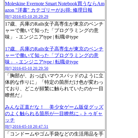
Moleskine Evernote Smart Notebook買うならAm
azon "洋書" カテゴリーがお得: 修理日報
[B!]
2016-05-10 20:29:29
17歳、兵庫のRails女子高専生が東京のベンチ
ャーで働いて知った「プログラミングの意
味」 - エンジニアtype | 転職＠type
17歳、兵庫のRails女子高専生が東京のベンチ
ャーで働いて知った「プログラミングの意
味」 - エンジニアtype | 転職＠type
[B!]
2016-05-10 20:29:50
「胸部が、おっぱいマウスパッドのように立
体的な作りに」「特定の箇所だけ色が変わっ
ており、どこが頻繁に触られていたのか一目
瞭然だ」
みんな正直だな！ 美少女ゲーム販促グッズ
のよく触られる箇所が一目瞭然に - トゥギャ
ッチ
[B!]
2016-05-10 20:47:51
「コンドームやゴム手袋などの生活用品を手