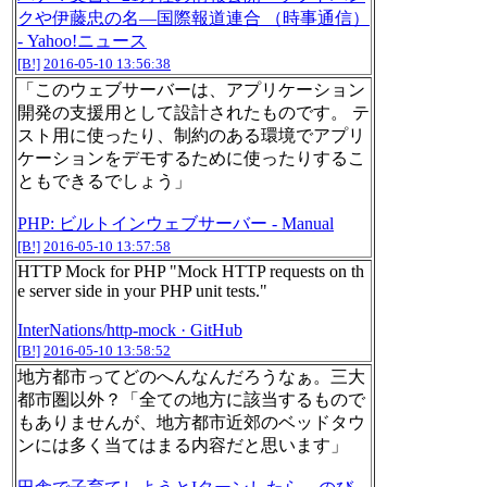
クや伊藤忠の名―国際報道連合 （時事通信）
- Yahoo!ニュース
[B!]
2016-05-10 13:56:38
「このウェブサーバーは、アプリケーション
開発の支援用として設計されたものです。 テ
スト用に使ったり、制約のある環境でアプリ
ケーションをデモするために使ったりするこ
ともできるでしょう」
PHP: ビルトインウェブサーバー - Manual
[B!]
2016-05-10 13:57:58
HTTP Mock for PHP "Mock HTTP requests on th
e server side in your PHP unit tests."
InterNations/http-mock · GitHub
[B!]
2016-05-10 13:58:52
地方都市ってどのへんなんだろうなぁ。三大
都市圏以外？「全ての地方に該当するもので
もありませんが、地方都市近郊のベッドタウ
ンには多く当てはまる内容だと思います」