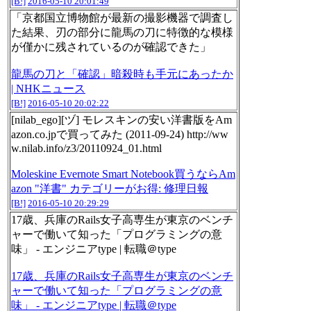
[B!]
2016-05-10 20:01:49
「京都国立博物館が最新の撮影機器で調査し
た結果、刃の部分に龍馬の刀に特徴的な模様
が僅かに残されているのが確認できた」
龍馬の刀と「確認」暗殺時も手元にあったか
| NHKニュース
[B!]
2016-05-10 20:02:22
[nilab_ego][ヅ] モレスキンの安い洋書版をAm
azon.co.jpで買ってみた (2011-09-24) http://ww
w.nilab.info/z3/20110924_01.html
Moleskine Evernote Smart Notebook買うならAm
azon "洋書" カテゴリーがお得: 修理日報
[B!]
2016-05-10 20:29:29
17歳、兵庫のRails女子高専生が東京のベンチ
ャーで働いて知った「プログラミングの意
味」 - エンジニアtype | 転職＠type
17歳、兵庫のRails女子高専生が東京のベンチ
ャーで働いて知った「プログラミングの意
味」 - エンジニアtype | 転職＠type