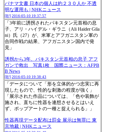
パナマ文書 日本の個人は約２３０人か 不透
明な運用も | NHKニュース
[B!]
2016-05-10 19:37:57
「3年前に誘拐されたパキスタン元首相の息
子、アリ・ハイデル・ギラニ（Ali Haider Gila
ni）氏（27）が、米軍とアフガニスタン軍の
合同作戦の結果、アフガニスタン国内で発
見」
誘拐から3年、パキスタン元首相の息子 アフ
ガンで救出 写真1枚 国際ニュース：AFPB
B News
[B!]
2016-05-10 19:38:43
「データについて「形を立体的かつ忠実に再
現したもので、性的な刺激の程度が強く」
「展示された作品については、「色や装飾が
施され、直ちに性器を連想させるとはいえ
ず、ポップアートの一種と捉えられる」」
性器再現データ配布は罰金 展示は無罪に 東
京地裁 | NHKニュース