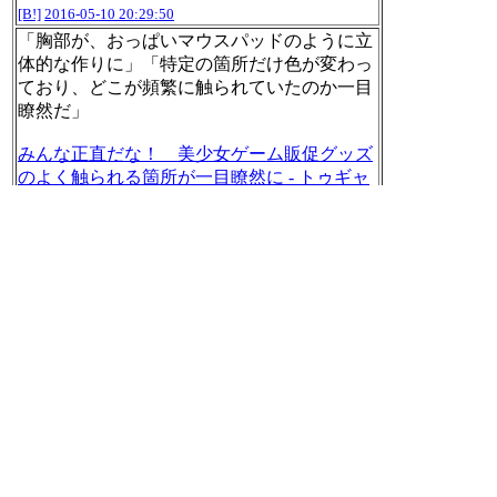
[B!]
2016-05-10 20:29:50
「胸部が、おっぱいマウスパッドのように立
体的な作りに」「特定の箇所だけ色が変わっ
ており、どこが頻繁に触られていたのか一目
瞭然だ」
みんな正直だな！ 美少女ゲーム販促グッズ
のよく触られる箇所が一目瞭然に - トゥギャ
ッチ
[B!]
2016-05-10 20:47:51
「コンドームやゴム手袋などの生活用品を手
がけるオカモトは、２０１６年３月期の純利
益が過去最高の５０億円に達した。中国人観
光客による「爆買い」などが寄与し、コンド
ームの売上高が前年より４４％伸びた」
オカモト、過去最高益 中国人の爆買い、コ
ンドームにも （朝日新聞デジタル） - Yahoo!
ニュース
[B!]
2016-05-10 22:10:51