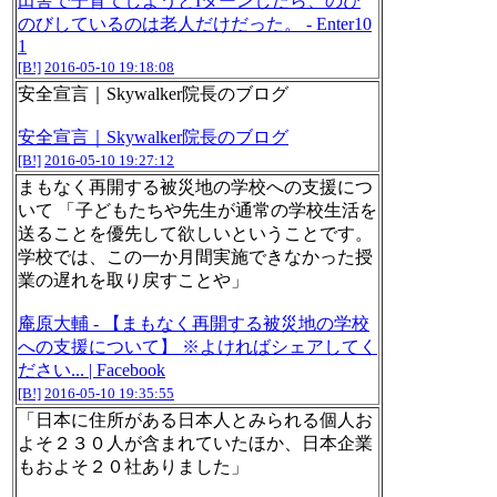
田舎で子育てしようとIターンしたら、のび
のびしているのは老人だけだった。 - Enter10
1
[B!]
2016-05-10 19:18:08
安全宣言｜Skywalker院長のブログ
安全宣言｜Skywalker院長のブログ
[B!]
2016-05-10 19:27:12
まもなく再開する被災地の学校への支援につ
いて 「子どもたちや先生が通常の学校生活を
送ることを優先して欲しいということです。
学校では、この一か月間実施できなかった授
業の遅れを取り戻すことや」
庵原大輔 - 【まもなく再開する被災地の学校
への支援について】 ※よければシェアしてく
ださい... | Facebook
[B!]
2016-05-10 19:35:55
「日本に住所がある日本人とみられる個人お
よそ２３０人が含まれていたほか、日本企業
もおよそ２０社ありました」