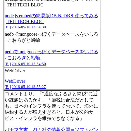
| TEJI TECH BLOG
node.js embedの簡易版DB NeDBを使ってみる
| TEJI TECH BLOG
[B!]
2016-05-10 13:54:30
nedbでmongooseっぽくデータベースをいじる
- こおろぎと蛞蝓
nedbでmongooseっぽくデータベースをいじる
- こおろぎと蛞蝓
[B!]
2016-05-10 13:54:50
WebDriver
WebDriver
[B!]
2016-05-10 13:55:27
コメントより。「“過度なふるさと納税”に近
い課題はあるかも」「節税は合法だとして
も、日本のインフラを使っておいて、海外に
納税する人が増えすぎると、日本が公的サー
ビス・インフラを維持できなくなる」
パナマ文書、21万社の情報公開＝ソフトバン