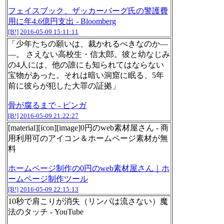
フェイスブック、ザッカーバーグ氏の警護費
用に年4.6億円支出 - Bloomberg
[B!]
2016-05-09 15:11:11
「少年たちの願いは、裁かれるべきなのか―
―。 さえない高校生・信太郎。彼と幼なじみ
の4人には、他の誰にも知られてはならない
宝物があった。それは暗い洞窟に眠る、5年
前に彼らが犯した大罪の証拠」
骨が腐るまで - ピンガ
[B!]
2016-05-09 21:22:27
[material][icon][image]0円のweb素材屋さん - 商
用利用可のアイコン＆ホームページ素材が無
料
ホームページ制作の0円のweb素材屋さん｜ホ
ームページ制作ツール
[B!]
2016-05-09 22:15:13
10秒で肩こりが消失（リンパは流さない）魔
法のタッチ - YouTube