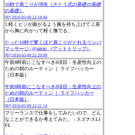
10秒で肩こりが消失（さとう式の基礎の基礎
の基礎）
[B!]
2016-05-09 22:19:44
1.軽くヒジが曲がるよう腕を持ち上げて 2.肩
から胸に向かって軽く撫でる。
たった10秒で驚くほど肩こりがとれるリンパ
マッサージ | @attrip (アットトリップ）
[B!]
2016-05-09 22:20:08
午前8時前にこなすべき8項目：生産性向上の
ための朝のルーティン ｜ ライフハッカー
［日本版］
午前8時前にこなすべき8項目：生産性向上の
ための朝のルーティン ｜ ライフハッカー
［日本版］
[B!]
2016-05-09 22:21:14
フリーランスで仕事をしてみたいので、どん
なことができるか考えてみた。 - スズナスLI
FE