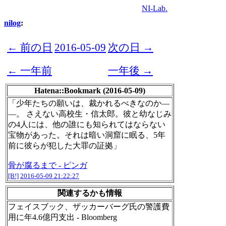
NI-Lab.
nilog
:
← 前の日
2016-05-09
次の日 →
← 一年前
一年後 →
Hatena::Bookmark (2016-05-09)
「少年たちの願いは、裁かれるべきなのか―
―。 さえない高校生・信太郎。彼と幼なじみ
の4人には、他の誰にも知られてはならない
宝物があった。それは暗い洞窟に眠る、5年
前に彼らが犯した大罪の証拠」
骨が腐るまで - ピンガ
[B!]
2016-05-09 21:22:27
関連するかも情報
フェイスブック、ザッカーバーグ氏の警護費
用に年4.6億円支出 - Bloomberg