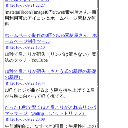
[B!]
2016-05-09 21:22:27
[material][icon][image]0円のweb素材屋さん - 商
用利用可のアイコン＆ホームページ素材が無
料
ホームページ制作の0円のweb素材屋さん｜ホ
ームページ制作ツール
[B!]
2016-05-09 22:15:13
10秒で肩こりが消失（リンパは流さない）魔
法のタッチ - YouTube
10秒で肩こりが消失（さとう式の基礎の基礎
の基礎）
[B!]
2016-05-09 22:19:44
1.軽くヒジが曲がるよう腕を持ち上げて 2.肩
から胸に向かって軽く撫でる。
たった10秒で驚くほど肩こりがとれるリンパ
マッサージ | @attrip (アットトリップ）
[B!]
2016-05-09 22:20:08
午前8時前にこなすべき8項目：生産性向上の