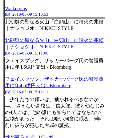
Walkerplus
[B!]
2016-05-09 15:10:53
北朝鮮の聖なる火山「白頭山」に噴火の兆候
｜ナショジオ｜NIKKEI STYLE
北朝鮮の聖なる火山「白頭山」に噴火の兆候
｜ナショジオ｜NIKKEI STYLE
[B!]
2016-05-09 15:11:06
フェイスブック、ザッカーバーグ氏の警護費
用に年4.6億円支出 - Bloomberg
フェイスブック、ザッカーバーグ氏の警護費
用に年4.6億円支出 - Bloomberg
[B!]
2016-05-09 15:11:11
「少年たちの願いは、裁かれるべきなのか―
―。 さえない高校生・信太郎。彼と幼なじみ
の4人には、他の誰にも知られてはならない
宝物があった。それは暗い洞窟に眠る、5年
前に彼らが犯した大罪の証拠」
骨が腐るまで - ピンガ