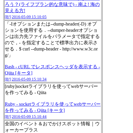
ろう？(ライフプラン的な意味で) - 南よ! 海の
見える方!
[B!]
2016-05-09 15:10:05
「-Iオプションまたは--dump-header(-D) オプ
ションを使用する．--dumper-headerオプショ
ンは出力先ファイルをパラメータで指定する
ので，- を指定することで標準出力に表示さ
せる．$ curl --dump-header - http://www.w3c.or
g/」
Bash - cURL でレスポンスヘッダを表示する -
Qiita [キータ]
[B!]
2016-05-09 15:10:34
[ruby]socketライブラリを使ってwebサーバー
を作ってみる - Qiita
Ruby - socketライブラリを使ってwebサーバー
を作ってみる - Qiita [キータ]
[B!]
2016-05-09 15:10:44
全国のイベント＆おでかけスポット情報｜ウ
ォーカープラス