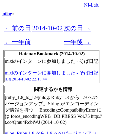
NI-Lab.
nilog
:
← 前の日
2014-10-02
次の日 →
← 一年前
一年後 →
Hatena::Bookmark (2014-10-02)
mixiのインターンに参加しました - そば日記
mixiのインターンに参加しました - そば日記
[B!]
2014-10-02 22:15:44
関連するかも情報
[ruby_1.8_to_1.9]nilog: Ruby 1.8 から 1.9 への
バージョンアップ。String がエンコーディン
グ情報を持つ。 Encoding::CompatibilityError に
は force_encodingWEB+DB PRESS Vol.75 http://
t.co/Qmu4RcbiWJ (2014-10-02)
nilog: Ruby 1.8 から 1.9 へのバージョンアッ