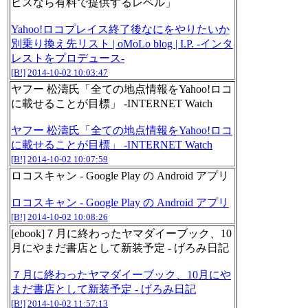
ビスなら有料で提供するレベル」
Yahoo!ロコプレイス終了後なにをやりたいか
別乗り換え先リスト | oMoLo blog | I.P. -インタ
レストをプロデュース-
[B!]
2014-10-02 10:03:47
ヤフー 松濤氏「全ての地点情報をYahoo!ロコ
に載せることが目標」 -INTERNET Watch
ヤフー 松濤氏「全ての地点情報をYahoo!ロコ
に載せることが目標」 -INTERNET Watch
[B!]
2014-10-02 10:07:59
ロコスキャン - Google Play の Android アプリ
ロコスキャン - Google Play の Android アプリ
[B!]
2014-10-02 10:08:26
[ebook]７月に終わったヤマダイーブック、10
月にやまだ書店として新装予定 - げろみ日記
７月に終わったヤマダイーブック、10月にや
まだ書店として新装予定 - げろみ日記
[B!]
2014-10-02 11:57:13