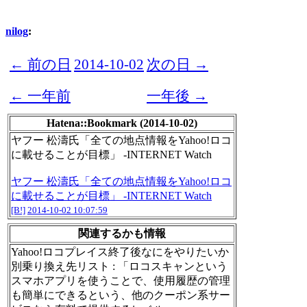
nilog
:
← 前の日
2014-10-02
次の日 →
← 一年前
一年後 →
Hatena::Bookmark (2014-10-02)
ヤフー 松濤氏「全ての地点情報をYahoo!ロコ
に載せることが目標」 -INTERNET Watch
ヤフー 松濤氏「全ての地点情報をYahoo!ロコ
に載せることが目標」 -INTERNET Watch
[B!]
2014-10-02 10:07:59
関連するかも情報
Yahoo!ロコプレイス終了後なにをやりたいか
別乗り換え先リスト : 「ロコスキャンという
スマホアプリを使うことで、使用履歴の管理
も簡単にできるという、他のクーポン系サー