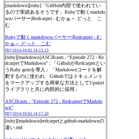
[markdown][ruby]「GitHub内部で使われてい
るので実績あるそうです」Rubyで動くmarkdo
wnパーサー|Redcarpet - むかぁ～ どっと こ
む
Rubyで動くmarkdownパーサー|Redcarpet - む
かぁ～ どっと こむ
[B!]
2014-10-02 14:15:15
[ruby][markdown]ASCIIcasts - “Episode 272 - Re
dcarpetでMarkdown” : 「GithubがRedcarpetとい
うRuby gemを導入」「Markdownコードを解
釈するのに使われ、Githubではドキュメント
をマークアップする簡単な方法としてUpskirt
ライブラリと共に内部的に採用」
ASCIIcasts - “Episode 272 - RedcarpetでMarkdo
wn”
[B!]
2014-10-02 14:17:20
[ruby][markdown]redcarpetとgithub-markdownの
違い.md