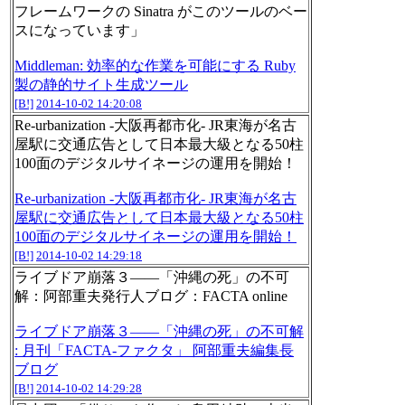
フレームワークの Sinatra がこのツールのベー
スになっています」
Middleman: 効率的な作業を可能にする Ruby
製の静的サイト生成ツール
[B!]
2014-10-02 14:20:08
Re-urbanization -大阪再都市化- JR東海が名古
屋駅に交通広告として日本最大級となる50柱
100面のデジタルサイネージの運用を開始！
Re-urbanization -大阪再都市化- JR東海が名古
屋駅に交通広告として日本最大級となる50柱
100面のデジタルサイネージの運用を開始！
[B!]
2014-10-02 14:29:18
ライブドア崩落３――「沖縄の死」の不可
解：阿部重夫発行人ブログ：FACTA online
ライブドア崩落３――「沖縄の死」の不可解
: 月刊「FACTA-ファクタ」 阿部重夫編集長
ブログ
[B!]
2014-10-02 14:29:28