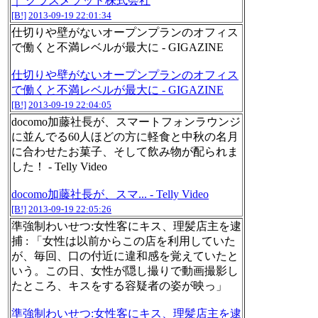
｜ クラスメソッド株式会社
[B!]
2013-09-19 22:01:34
仕切りや壁がないオープンプランのオフィス
で働くと不満レベルが最大に - GIGAZINE
仕切りや壁がないオープンプランのオフィス
で働くと不満レベルが最大に - GIGAZINE
[B!]
2013-09-19 22:04:05
docomo加藤社長が、スマートフォンラウンジ
に並んでる60人ほどの方に軽食と中秋の名月
に合わせたお菓子、そして飲み物が配られま
した！ - Telly Video
docomo加藤社長が、スマ... - Telly Video
[B!]
2013-09-19 22:05:26
準強制わいせつ:女性客にキス、理髪店主を逮
捕 : 「女性は以前からこの店を利用していた
が、毎回、口の付近に違和感を覚えていたと
いう。この日、女性が隠し撮りで動画撮影し
たところ、キスをする容疑者の姿が映っ」
準強制わいせつ:女性客にキス、理髪店主を逮