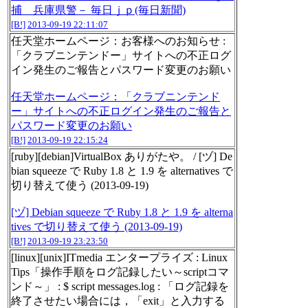
捕 兵庫県警－ 毎日ｊｐ(毎日新聞)
[B!]
2013-09-19 22:11:07
任天堂ホームページ：お客様へのお知らせ :
「クラブニンテンドー」サイトへの不正ログ
イン発生のご報告とパスワード変更のお願い
任天堂ホームページ：「クラブニンテンド
ー」サイトへの不正ログイン発生のご報告と
パスワード変更のお願い
[B!]
2013-09-19 22:15:24
[ruby][debian]VirtualBox ありがたや。 / [ヅ] De
bian squeeze で Ruby 1.8 と 1.9 を alternatives で
切り替えて使う (2013-09-19)
[ヅ] Debian squeeze で Ruby 1.8 と 1.9 を alterna
tives で切り替えて使う (2013-09-19)
[B!]
2013-09-19 23:23:50
[linux][unix]ITmedia エンタープライズ : Linux
Tips「操作手順をログ記録したい～scriptコマ
ンド～」 : $ script messages.log : 「ログ記録を
終了させたい場合には，「exit」と入力する