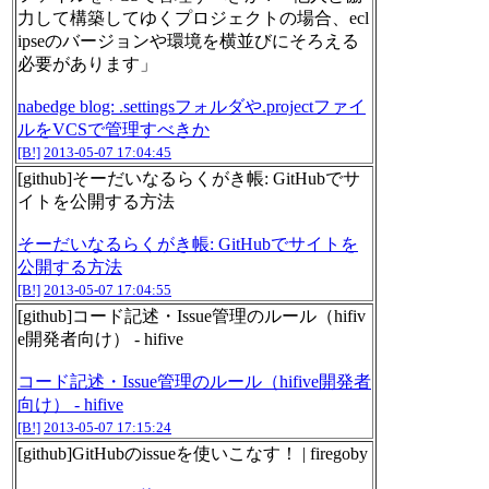
力して構築してゆくプロジェクトの場合、ecl
ipseのバージョンや環境を横並びにそろえる
必要があります」
nabedge blog: .settingsフォルダや.projectファイ
ルをVCSで管理すべきか
[B!]
2013-05-07 17:04:45
[github]そーだいなるらくがき帳: GitHubでサ
イトを公開する方法
そーだいなるらくがき帳: GitHubでサイトを
公開する方法
[B!]
2013-05-07 17:04:55
[github]コード記述・Issue管理のルール（hifiv
e開発者向け） - hifive
コード記述・Issue管理のルール（hifive開発者
向け） - hifive
[B!]
2013-05-07 17:15:24
[github]GitHubのissueを使いこなす！ | firegoby