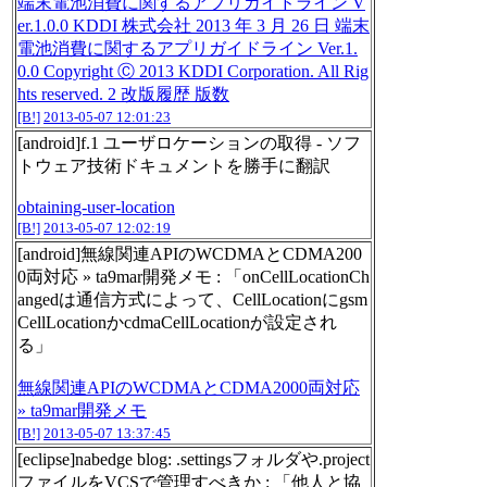
端末電池消費に関するアプリガイドライン V
er.1.0.0 KDDI 株式会社 2013 年 3 月 26 日 端末
電池消費に関するアプリガイドライン Ver.1.
0.0 Copyright Ⓒ 2013 KDDI Corporation. All Rig
hts reserved. 2 改版履歴 版数
[B!]
2013-05-07 12:01:23
[android]f.1 ユーザロケーションの取得 - ソフ
トウェア技術ドキュメントを勝手に翻訳
obtaining-user-location
[B!]
2013-05-07 12:02:19
[android]無線関連APIのWCDMAとCDMA200
0両対応 » ta9mar開発メモ : 「onCellLocationCh
angedは通信方式によって、CellLocationにgsm
CellLocationかcdmaCellLocationが設定され
る」
無線関連APIのWCDMAとCDMA2000両対応
» ta9mar開発メモ
[B!]
2013-05-07 13:37:45
[eclipse]nabedge blog: .settingsフォルダや.project
ファイルをVCSで管理すべきか : 「他人と協