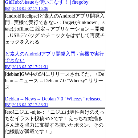
GitHubのissueを使いこなす！ | firegoby
[B!]
2013-05-07 17:15:36
[android][eclipse]ど素人のAndroidアプリ開発入
門 - 実機で実行できない : Targetがunknown、s
tateはofflineに 設定→アプリケーション→開発
→USBデバッグ のチェックをはずして再度チ
ェックを入れる
ど素人のAndroidアプリ開発入門 - 実機で実行
できない
[B!]
2013-05-07 17:21:31
[debian]GW中の5/4にリリースされてた。 / De
bian -- ニュース -- Debian 7.0 "Wheezy" リリー
ス
Debian -- News -- Debian 7.0 "Wheezy" released
[B!]
2013-05-07 17:53:31
[ero]ニジエ -nijie- : 「ニジエは男性向けのえっ
ちなイラスト投稿SNSです！えっちな絵描き
さん達を強力に支援する抜いたボタン、その
他機能が満載です！」