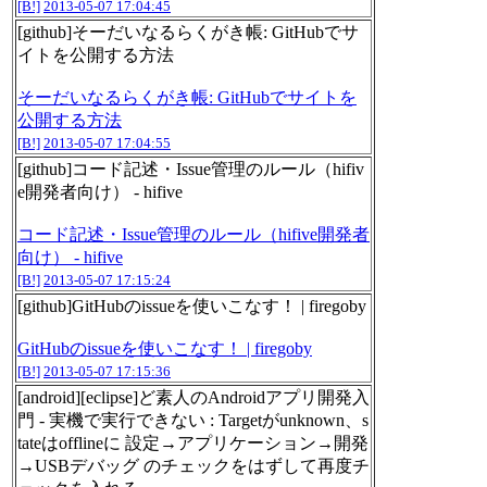
[B!]
2013-05-07 17:04:45
[github]そーだいなるらくがき帳: GitHubでサ
イトを公開する方法
そーだいなるらくがき帳: GitHubでサイトを
公開する方法
[B!]
2013-05-07 17:04:55
[github]コード記述・Issue管理のルール（hifiv
e開発者向け） - hifive
コード記述・Issue管理のルール（hifive開発者
向け） - hifive
[B!]
2013-05-07 17:15:24
[github]GitHubのissueを使いこなす！ | firegoby
GitHubのissueを使いこなす！ | firegoby
[B!]
2013-05-07 17:15:36
[android][eclipse]ど素人のAndroidアプリ開発入
門 - 実機で実行できない : Targetがunknown、s
tateはofflineに 設定→アプリケーション→開発
→USBデバッグ のチェックをはずして再度チ