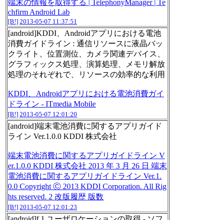
端末の情報を取得する | TelephonyManager | Te
chfirm Android Lab
[B!]
2013-05-07 11:37:51
[android]KDDI、Androidアプリにおける電池
消費ガイドライン : 通信リソースに液晶バッ
クライト、位置測位、カメラ関連デバイス、
グラフィックス処理、演算処理、メモリ解放
処理のそれぞれで、リソースの効率的な利用
KDDI、Androidアプリにおける電池消費ガイ
ドライン - ITmedia Mobile
[B!]
2013-05-07 12:01:20
[android]端末電池消費に関するアプリガイド
ライン Ver.1.0.0 KDDI 株式会社
端末電池消費に関するアプリガイドライン V
er.1.0.0 KDDI 株式会社 2013 年 3 月 26 日 端末
電池消費に関するアプリガイドライン Ver.1.
0.0 Copyright Ⓒ 2013 KDDI Corporation. All Rig
hts reserved. 2 改版履歴 版数
[B!]
2013-05-07 12:01:23
[android]f.1 ユーザロケーションの取得 - ソフ