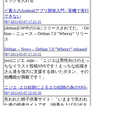
ェックを入れる
ど素人のAndroidアプリ開発入門 - 実機で実行
できない
[B!]
2013-05-07 17:21:31
[debian]GW中の5/4にリリースされてた。 / De
bian -- ニュース -- Debian 7.0 "Wheezy" リリー
ス
Debian -- News -- Debian 7.0 "Wheezy" released
[B!]
2013-05-07 17:53:31
[ero]ニジエ -nijie- : 「ニジエは男性向けのえっ
ちなイラスト投稿SNSです！えっちな絵描き
さん達を強力に支援する抜いたボタン、その
他機能が満載です！」
ニジエ -エロ絵師によるエロ絵師の為のSNS-
[B!]
2013-05-07 22:05:50
失われた精子供養サイト : 「いままで失われ
た魂の鎮魂サイトです。[線香を上げる]ボタ
ンを押して供養できます」