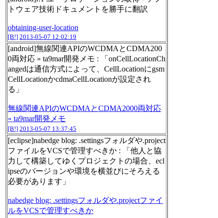
トウェア技術ドキュメントを勝手に翻訳
obtaining-user-location
[B!]
2013-05-07 12:02:19
[android]無線関連APIのWCDMAとCDMA200
0両対応 » ta9mar開発メモ : 「onCellLocationCh
angedは通信方式によって、CellLocationにgsm
CellLocationかcdmaCellLocationが設定され
る」
無線関連APIのWCDMAとCDMA2000両対応
» ta9mar開発メモ
[B!]
2013-05-07 13:37:45
[eclipse]nabedge blog: .settingsフォルダや.project
ファイルをVCSで管理すべきか : 「他人と協
力して構築してゆくプロジェクトの場合、ecl
ipseのバージョンや環境を横並びにそろえる
必要があります」
nabedge blog: .settingsフォルダや.projectファイ
ルをVCSで管理すべきか