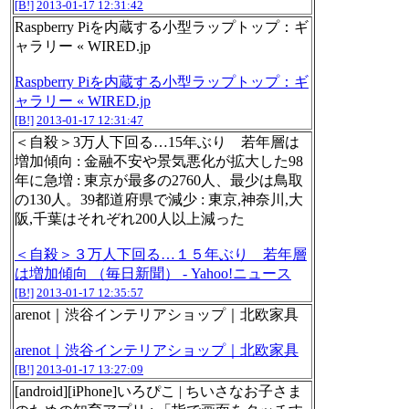
[B!]
2013-01-17 12:31:42
Raspberry Piを内蔵する小型ラップトップ：ギ
ャラリー « WIRED.jp
Raspberry Piを内蔵する小型ラップトップ：ギ
ャラリー « WIRED.jp
[B!]
2013-01-17 12:31:47
＜自殺＞3万人下回る…15年ぶり 若年層は
増加傾向 : 金融不安や景気悪化が拡大した98
年に急増 : 東京が最多の2760人、最少は鳥取
の130人。39都道府県で減少 : 東京,神奈川,大
阪,千葉はそれぞれ200人以上減った
＜自殺＞３万人下回る…１５年ぶり 若年層
は増加傾向 （毎日新聞） - Yahoo!ニュース
[B!]
2013-01-17 12:35:57
arenot｜渋谷インテリアショップ｜北欧家具
arenot｜渋谷インテリアショップ｜北欧家具
[B!]
2013-01-17 13:27:09
[android][iPhone]いろぴこ | ちいさなお子さま