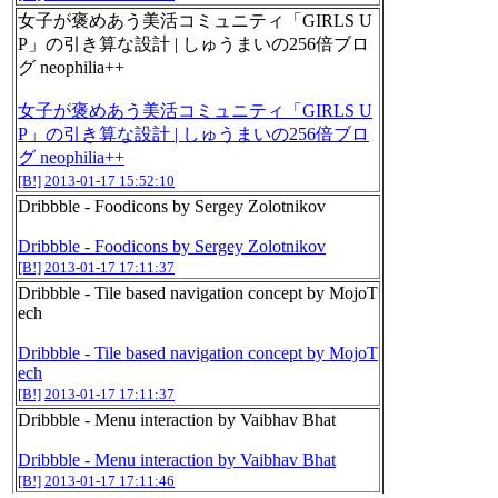
女子が褒めあう美活コミュニティ「GIRLS U
P」の引き算な設計 | しゅうまいの256倍ブロ
グ neophilia++
女子が褒めあう美活コミュニティ「GIRLS U
P」の引き算な設計 | しゅうまいの256倍ブロ
グ neophilia++
[B!]
2013-01-17 15:52:10
Dribbble - Foodicons by Sergey Zolotnikov
Dribbble - Foodicons by Sergey Zolotnikov
[B!]
2013-01-17 17:11:37
Dribbble - Tile based navigation concept by MojoT
ech
Dribbble - Tile based navigation concept by MojoT
ech
[B!]
2013-01-17 17:11:37
Dribbble - Menu interaction by Vaibhav Bhat
Dribbble - Menu interaction by Vaibhav Bhat
[B!]
2013-01-17 17:11:46