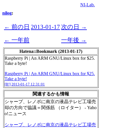
NI-Lab.
nilog
:
← 前の日
2013-01-17
次の日 →
← 一年前
一年後 →
Hatena::Bookmark (2013-01-17)
Raspberry Pi | An ARM GNU/Linux box for $25.
Take a byte!
Raspberry Pi | An ARM GNU/Linux box for $25.
Take a byte!
[B!]
2013-01-17 12:31:01
関連するかも情報
シャープ、レノボに南京の液晶テレビ工場売
却の方向で協議＝関係筋 （ロイター） - Yaho
o!ニュース
シャープ、レノボに南京の液晶テレビ工場売