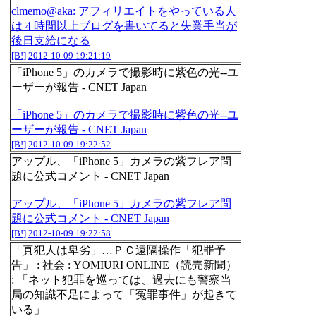
clmemo@aka: アフィリエイトをやっている人
は 4 時間以上ブログを書いてると失業手当が
後日支給になる
[B!]
2012-10-09 19:21:19
「iPhone 5」のカメラで撮影時に紫色の光--ユ
ーザーが報告 - CNET Japan
「iPhone 5」のカメラで撮影時に紫色の光--ユ
ーザーが報告 - CNET Japan
[B!]
2012-10-09 19:22:52
アップル、「iPhone 5」カメラの紫フレア問
題に公式コメント - CNET Japan
アップル、「iPhone 5」カメラの紫フレア問
題に公式コメント - CNET Japan
[B!]
2012-10-09 19:22:58
「真犯人は卑劣」…ＰＣ遠隔操作「犯罪予
告」 : 社会 : YOMIURI ONLINE（読売新聞）
: 「ネット犯罪を巡っては、過去にも警察当
局の知識不足によって「冤罪事件」が起きて
いる」