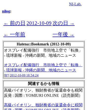
NI-Lab.
nilog
:
← 前の日
2012-10-09
次の日 →
← 一年前
一年後 →
Hatena::Bookmark (2012-10-09)
オスプレイ配備強行 市街地上空で「転換」
- 琉球新報 - 沖縄の新聞、地域のニュース
オスプレイ配備強行 市街地上空で「転換」
- 琉球新報 - 沖縄の新聞、地域のニュース
[B!]
2012-10-09 18:54:24
関連するかも情報
高級バイオリン、独財務省が返還命令も税関
反発 : 国際 : YOMIURI ONLINE（読売新聞）
高級バイオリン、独財務省の返還命令に税関