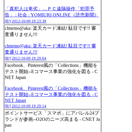
「真犯人は卑劣」…ＰＣ遠隔操作「犯罪予
告」 : 社会 : YOMIURI ONLINE（読売新聞）
[B!]
2012-10-09 19:23:39
clmemo@aka: 楽天カード凍結! 駄目です!! 審
査通りません!!!
clmemo@aka: 楽天カード凍結! 駄目です!! 審
査通りません!!!
[B!]
2012-10-09 19:29:04
Facebook、Pinterest風の「Collections」機能を
テスト開始--Eコマース事業の強化を図る - C
NET Japan
Facebook、Pinterest風の「Collections」機能を
テスト開始--Eコマース事業の強化を図る - C
NET Japan
[B!]
2012-10-09 19:29:14
ポイントサービス「スマポ」にアパレル24ブ
ランドが参画--O2Oのニーズ高まる - CNET Ja
pan