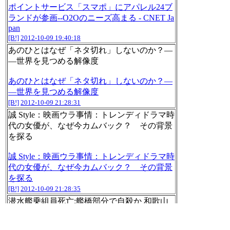
ポイントサービス「スマポ」にアパレル24ブ
ランドが参画--O2Oのニーズ高まる - CNET Ja
pan
[B!]
2012-10-09 19:40:18
あのひとはなぜ「ネタ切れ」しないのか？―
―世界を見つめる解像度
あのひとはなぜ「ネタ切れ」しないのか？―
―世界を見つめる解像度
[B!]
2012-10-09 21:28:31
誠 Style：映画ウラ事情：トレンディドラマ時
代の女優が、なぜ今カムバック？ その背景
を探る
誠 Style：映画ウラ事情：トレンディドラマ時
代の女優が、なぜ今カムバック？ その背景
を探る
[B!]
2012-10-09 21:28:35
潜水艦乗組員死亡:艦橋部分で自殺か 和歌山
「和歌山県田辺市の西約２５キロ沖を航行し
ていた海上自衛隊第１潜水隊群（広島県呉