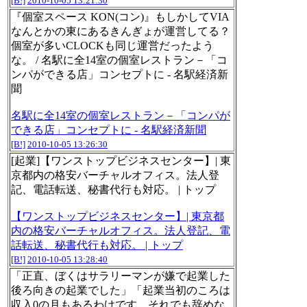
[B!]
2010-10-05 13:21:30
『個室スペース KON(コン)』もしかしてVIA
なんとかの東にあるきんぎょが運営してる？
個室が多いCLOCKも同じ運営だったよう
な。 / 名駅に全14室の個室レストラン－「コ
ンパができる店」コンセプトに - 名駅経済新
聞
名駅に全14室の個室レストラン－「コンパが
できる店」コンセプトに - 名駅経済新聞
[B!]
2010-10-05 13:26:30
[起業]【ワンストップビジネスセンター】| 東
京都内の格安バーチャルオフィス。法人登
記、電話転送、秘書代行も対応。 | トップ
【ワンストップビジネスセンター】| 東京都
内の格安バーチャルオフィス。法人登記、電
話転送、秘書代行も対応。 | トップ
[B!]
2010-10-05 13:28:40
「正直、ぼくはサラリーマンが嫌で起業した
後ろ向きの起業でした」「起業当初のころは
収入0の月もあるわけです。それでも辞めな