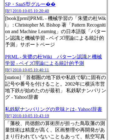
SP・SaaS型グルー��
[B!]
2010-10-05 10:20:40
[book][prml]PRML - 機械学習の「朱鷺の杜Wik
i」 : Christopher M. Bishop 著「Pattern Recogniti
on and Machine Learning」の日本語版「パター
ン認識と機械学習 - ベイズ理論による統計的
予測」サポートページ
PRML - 朱鷺の杜Wiki パターン認識と機械
学習 - ベイズ理論による統計的予測
[B!]
2010-10-05 10:40:11
[station]「首都圏の地下鉄や私鉄で駅に固有の
記号や番号を付けること。2002年に横浜市営
地下鉄が始めたのが最初」 私鉄駅ナンバリン
グ - Yahoo!辞書
私鉄駅ナンバリングの意味とは- Yahoo!辞書
[B!]
2010-10-05 10:43:19
「藩校、尚徳館の算術所が担った鳥取藩の測
量技術は精度が高く、区画整理や再開発があ
まり行われていないこともあって、航空写真