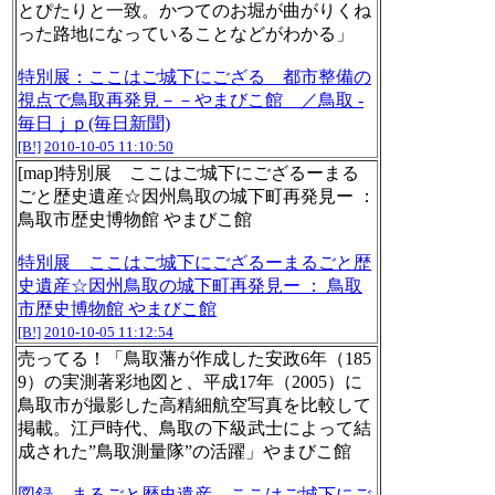
とぴたりと一致。かつてのお堀が曲がりくね
った路地になっていることなどがわかる」
特別展：ここはご城下にござる 都市整備の
視点で鳥取再発見－－やまびこ館 ／鳥取 -
毎日ｊｐ(毎日新聞)
[B!]
2010-10-05 11:10:50
[map]特別展 ここはご城下にござるーまる
ごと歴史遺産☆因州鳥取の城下町再発見ー ：
鳥取市歴史博物館 やまびこ館
特別展 ここはご城下にござるーまるごと歴
史遺産☆因州鳥取の城下町再発見ー ： 鳥取
市歴史博物館 やまびこ館
[B!]
2010-10-05 11:12:54
売ってる！「鳥取藩が作成した安政6年（185
9）の実測著彩地図と、平成17年（2005）に
鳥取市が撮影した高精細航空写真を比較して
掲載。江戸時代、鳥取の下級武士によって結
成された”鳥取測量隊”の活躍」やまびこ館
図録 まるごと歴史遺産 ここはご城下にご