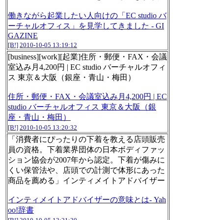
働きながら起業したい人向けの「EC studio バ
ーチャルオフィス」を見学してきました - GI
GAZINE
[B!]
2010-10-05 13:19:12
[business][work][起業]住所・郵便・FAX・会議
室込み月4,200円 | EC studio バーチャルオフィ
ス 東京＆大阪（銀座・青山・梅田）
住所・郵便・FAX・会議室込み月4,200円 | EC
studio バーチャルオフィス 東京＆大阪（銀
座・青山・梅田）
[B!]
2010-10-05 13:20:32
「消費者にぴったりの下着を教える店頭販売
員の資格。下着業界団体の日本ボディファッ
ション協会が2007年から認定。下着が傷みに
くい保管法や、店頭での計測で体形にあった
商品を薦める」インティメイトアドバイザー
インティメイトアドバイザーの意味とは- Yah
oo!辞書