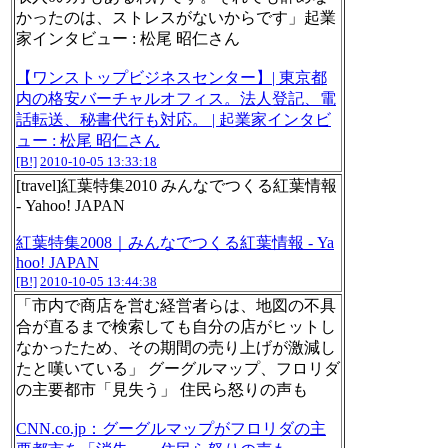
かったのは、ストレスがないからです」起業
家インタビュー : 松尾 昭仁さん
【ワンストップビジネスセンター】| 東京都
内の格安バーチャルオフィス。法人登記、電
話転送、秘書代行も対応。 | 起業家インタビ
ュー : 松尾 昭仁さん
[B!]
2010-10-05 13:33:18
[travel]紅葉特集2010 みんなでつくる紅葉情報
- Yahoo! JAPAN
紅葉特集2008｜みんなでつくる紅葉情報 - Ya
hoo! JAPAN
[B!]
2010-10-05 13:44:38
「市内で商店を営む経営者らは、地図の不具
合が直るまで検索しても自分の店がヒットし
なかったため、その期間の売り上げが激減し
たと嘆いている」 グーグルマップ、フロリダ
の主要都市「見失う」 住民ら怒りの声も
CNN.co.jp：グーグルマップがフロリダの主