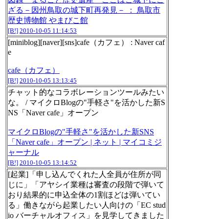
ざる－因州鳥取の城下町再発見－ ： 鳥取市
歴史博物館 やまびこ館
[B!]
2010-10-05 11:14:53
[miniblog][naver][sns]cafe（カフェ） : Naver caf
e
cafe（カフェ）
[B!]
2010-10-05 13:13:45
チャット的なコラボレーションツールみたい
な。 / マイクロBlogの"手軽さ"を活かした新S
NS「Naver cafe」オープン
マイクロBlogの"手軽さ"を活かした新SNS
「Naver cafe」オープン | ネット | マイコミジ
ャーナル
[B!]
2010-10-05 13:14:52
[起業]「申し込んでくれた人全員が住所が同
じに」「アヤシイ業種は審査の段階で弾いて
おり結果的に申込全体の1割ほどは弾いてい
る」働きながら起業したい人向けの「EC stud
io バーチャルオフィス」を見学してきました