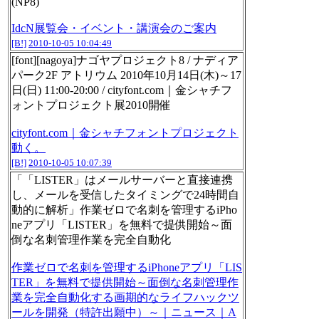
(NP8)
IdcN展覧会・イベント・講演会のご案内
[B!]
2010-10-05 10:04:49
[font][nagoya]ナゴヤプロジェクト8 / ナディア
パーク2F アトリウム 2010年10月14日(木)～17
日(日) 11:00-20:00 / cityfont.com｜金シャチフ
ォントプロジェクト展2010開催
cityfont.com｜金シャチフォントプロジェクト
動く。
[B!]
2010-10-05 10:07:39
「「LISTER」はメールサーバーと直接連携
し、メールを受信したタイミングで24時間自
動的に解析」作業ゼロで名刺を管理するiPho
neアプリ「LISTER」を無料で提供開始～面
倒な名刺管理作業を完全自動化
作業ゼロで名刺を管理するiPhoneアプリ「LIS
TER」を無料で提供開始～面倒な名刺管理作
業を完全自動化する画期的なライフハックツ
ールを開発（特許出願中）～｜ニュース｜A