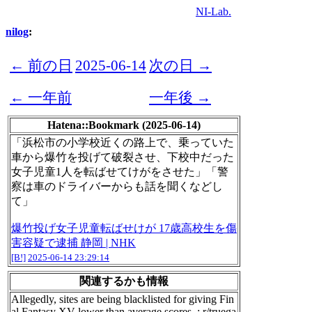
NI-Lab.
nilog
:
← 前の日
2025-06-14
次の日 →
← 一年前
一年後 →
Hatena::Bookmark (2025-06-14)
「浜松市の小学校近くの路上で、乗っていた
車から爆竹を投げて破裂させ、下校中だった
女子児童1人を転ばせてけがをさせた」「警
察は車のドライバーからも話を聞くなどし
て」
爆竹投げ女子児童転ばせけが 17歳高校生を傷
害容疑で逮捕 静岡 | NHK
[B!]
2025-06-14 23:29:14
関連するかも情報
Allegedly, sites are being blacklisted for giving Fin
al Fantasy XV lower than average scores. : r/truega