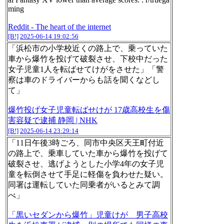
ming
Reddit - The heart of the internet
[B!]
2025-06-14 19:02:56
「浜松市の小学校近くの路上で、乗っていた
車から爆竹を投げて破裂させ、下校中だった
女子児童1人を転ばせてけがをさせた」「警
察は車のドライバーからも話を聞くなどし
て」
爆竹投げ女子児童転ばせけが 17歳高校生を傷
害容疑で逮捕 静岡 | NHK
[B!]
2025-06-14 23:29:14
「11日午後3時ごろ、同市中央区天王町付近
の路上で、乗車していた車から爆竹を投げて
破裂させ、逃げようとした小学4年の女子児
童を転倒させて手足に軽傷を負わせた疑い。
同署は運転していた同乗者がいるとみて調
べ」
「黒いセダンから爆竹」児童けが 男子高校