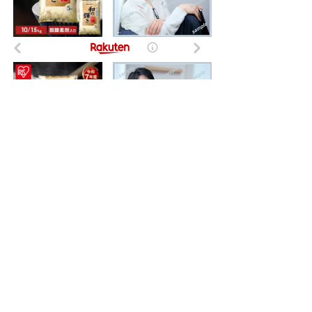
- NI-Lab.'s accounts
-
Fedibird
-
mstdn.jp
-
Pawoo
-
Bluesky
-
Twitter(X)
-
はてなブックマーク
-
Timelog
-
NI-Lab.