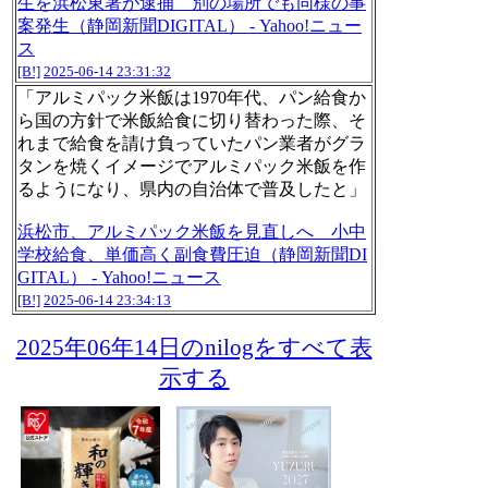
生を浜松東署が逮捕 別の場所でも同様の事
案発生（静岡新聞DIGITAL） - Yahoo!ニュー
ス
[B!]
2025-06-14 23:31:32
「アルミパック米飯は1970年代、パン給食か
ら国の方針で米飯給食に切り替わった際、そ
れまで給食を請け負っていたパン業者がグラ
タンを焼くイメージでアルミパック米飯を作
るようになり、県内の自治体で普及したと」
浜松市、アルミパック米飯を見直しへ 小中
学校給食、単価高く副食費圧迫（静岡新聞DI
GITAL） - Yahoo!ニュース
[B!]
2025-06-14 23:34:13
2025年06年14日のnilogをすべて表
示する