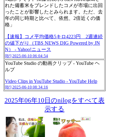
れた備蓄米をブレンドしたコメが市場に出回
ったことが影響したとみられます。ただ、去
年の同じ時期と比べて、依然、2倍近くの価
格」
【速報】コメ平均価格5キロ4223円 2週連続
の値下がり（TBS NEWS DIG Powered by JN
N） - Yahoo!ニュース
[B!]
2025-06-10 06:04:54
YouTube Studio の動画クリップ - YouTube ヘ
ルプ
Video Clips in YouTube Studio - YouTube Help
[B!]
2025-06-10 08:34:16
2025年06年10日のnilogをすべて表
示する