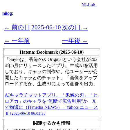
NI-Lab.
nilog
:
← 前の日
2025-06-10
次の日 →
← 一年前
一年後 →
Hatena::Bookmark (2025-06-10)
「Sayloは、香港のX Originalという会社が202
4年5月にリリースしたアプリ。生成AIを活用
しており、キャラの制作や、他ユーザーが公
開したキャラとのチャット」「画像をアップ
ロードするか、生成AIによって画像を出力」
AIキャラチャットアプリ、「鬼滅の刃」「ヒ
ロアカ」のキャラを“無断で広告利用”か X
で物議に（ITmedia NEWS） - Yahoo!ニュース
[B!]
2025-06-10 06:03:35
関連するかも情報