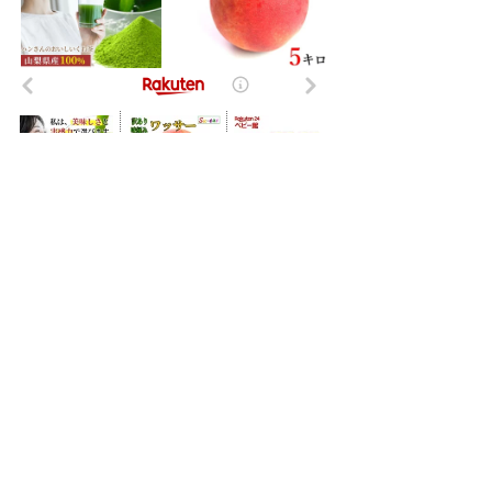
- NI-Lab.'s accounts
-
Fedibird
-
mstdn.jp
-
Pawoo
-
Bluesky
-
Twitter(X)
-
はてなブックマーク
-
Timelog