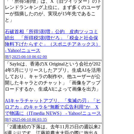
「「所得5割増」は、X（旧ツイッター）のト
レンドランキング上位に。まず多くのユーザ
ーが指摘したのが、実現が15年先であるこ
と」
石破首相「所得5割増」公約 皮肉ツッコミ
続出 「所得税5割増だろ」「税金と社会保
険料下げたらすぐ」（スポニチアネックス）
- Yahoo!ニュース
[B!]
2025-06-10 06:02:00
「Sayloは、香港のX Originalという会社が202
4年5月にリリースしたアプリ。生成AIを活用
しており、キャラの制作や、他ユーザーが公
開したキャラとのチャット」「画像をアップ
ロードするか、生成AIによって画像を出力」
AIキャラチャットアプリ、「鬼滅の刃」「ヒ
ロアカ」のキャラを“無断で広告利用”か X
で物議に（ITmedia NEWS） - Yahoo!ニュース
[B!]
2025-06-10 06:03:35
「2週連続の下落は、去年11月25日の週以来2
6週ぶりです。江藤前農水大臣の際に放出さ