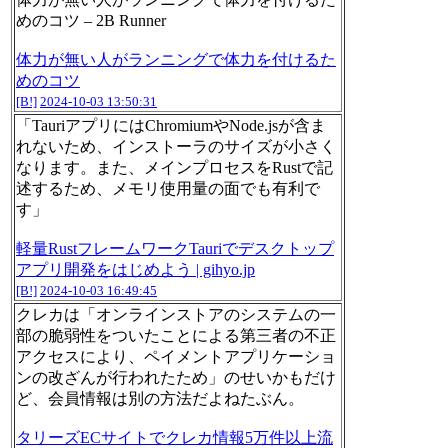
めのコツ – 2B Runner
体力が無い人がランニングで体力を付けるた
めのコツ
[B!]
2024-10-03 13:50:31
「TauriアプリにはChromiumやNode.jsが含ま
れないため、インストーラのサイズが小さく
なります。また、メインプロセスをRustで記
述するため、メモリ使用量の面でも有利で
す」
軽量RustフレームワークTauriでデスクトップ
アプリ開発をはじめよう | gihyo.jp
[B!]
2024-10-03 16:49:45
クレカは「オンラインストアのシステムの一
部の脆弱性をついたことによる第三者の不正
アクセスにより、ペイメントアプリケーショ
ンの改ざんが行われたため」のせいかもだけ
ど、会員情報は別の方法だよねたぶん。
タリーズECサイトでクレカ情報5万件以上流