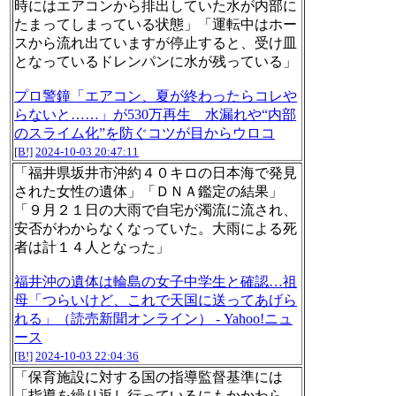
時にはエアコンから排出していた水が内部に
たまってしまっている状態」「運転中はホー
スから流れ出ていますが停止すると、受け皿
となっているドレンパンに水が残っている」
プロ警鐘「エアコン、夏が終わったらコレや
らないと……」が530万再生 水漏れや“内部
のスライム化”を防ぐコツが目からウロコ
[B!]
2024-10-03 20:47:11
「福井県坂井市沖約４０キロの日本海で発見
された女性の遺体」「ＤＮＡ鑑定の結果」
「９月２１日の大雨で自宅が濁流に流され、
安否がわからなくなっていた。大雨による死
者は計１４人となった」
福井沖の遺体は輪島の女子中学生と確認…祖
母「つらいけど、これで天国に送ってあげら
れる」（読売新聞オンライン） - Yahoo!ニュ
ース
[B!]
2024-10-03 22:04:36
「保育施設に対する国の指導監督基準には
「指導を繰り返し行っているにもかかわら