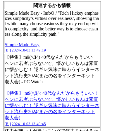
関連するかも情報
Simple Made Easy - InfoQ / "Rich Hickey emphas
izes simplicity’s virtues over easiness’, showing tha
t while many choose easiness they may end up wit
h complexity, and the better way is to choose easin
ess along the simplicity path."
Simple Made Easy
[B!]
2024-10-03 13:49:19
【特集】m9(^Д^) 40代なんだからもういい！
ヘンに若者ぶらないで、懐かしいもんは素直
に懐かしむ！ 逆ギレ気味に味わうインターネ
ット流行史2024(またの名をインターネット
老人会) - PC Watch
【特集】 m9(^Д^) 40代なんだからもういい！
ヘンに若者ぶらないで、懐かしいもんは素直
に懐かしむ！ 逆ギレ気味に味わうインターネ
ット流行史2024(またの名をインターネット
老人会)
[B!]
2024-10-03 13:49:45
体力が無い人がランニングで体力を付けるた