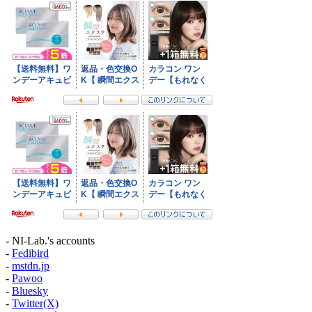
- NI-Lab.'s accounts
-
Fedibird
-
mstdn.jp
-
Pawoo
-
Bluesky
-
Twitter(X)