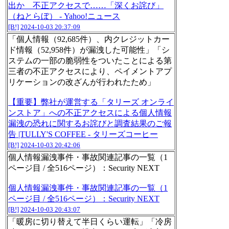
出か 不正アクセスで……「深くお詫び」
（ねとらぼ） - Yahoo!ニュース
[B!]
2024-10-03 20:37:09
「個人情報（92,685件）、内クレジットカー
ド情報（52,958件）が漏洩した可能性」「シ
ステムの一部の脆弱性をついたことによる第
三者の不正アクセスにより、ペイメントアプ
リケーションの改ざんが行われたため」
【重要】弊社が運営する「タリーズ オンライ
ンストア」への不正アクセスによる個人情報
漏洩の恐れに関するお詫びと調査結果のご報
告 |TULLY'S COFFEE - タリーズコーヒー
[B!]
2024-10-03 20:42:06
個人情報漏洩事件・事故関連記事の一覧（1
ページ目 / 全516ページ）：Security NEXT
個人情報漏洩事件・事故関連記事の一覧（1
ページ目 / 全516ページ）：Security NEXT
[B!]
2024-10-03 20:43:07
「暖房に切り替えて半日くらい運転」「冷房