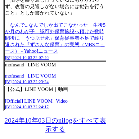
ず、改善の見通しがない場合には勧告を行う
こと」としか書かれていない」
「なんで...なんでしか出てこなかった」生後5
か月のわが子 認可外保育施設へ預けた数時
間後に「うつぶせ死」保育従事者不足で繰り
返された『ずさんな保育』の実態（MBSニュ
ース） - Yahoo!ニュース
[B!]
2024-10-03 22:07:40
mofusand | LINE VOOM
mofusand | LINE VOOM
[B!]
2024-10-03 22:23:24
【公式】LINE VOOM｜動画
[Official] LINE VOOM | Video
[B!]
2024-10-03 22:24:17
2024年10年03日のnilogをすべて表
示する