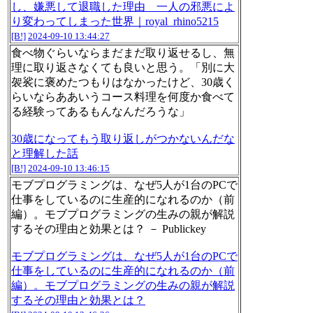
し、嫌悪して退職した理由 一人の邪悪によ
り変わってしまった世界｜royal_rhino5215
[B!]
2024-09-10 13:44:27
食べ物ぐらいならまだまだ取り返せるし、無
理に取り返さなくても良いと思う。「別に大
袈裟に褒めたつもりはなかったけど、30歳く
らいならああいうコース料理を何度か食べて
る経験ってあるもんなんだろうな」
30歳になってもう取り返しがつかないんだな
と理解した話
[B!]
2024-09-10 13:46:15
モブプログラミングは、なぜ5人が1台のPCで
仕事をしているのに生産的になれるのか（前
編）。モブプログラミングの生みの親が解説
するその理由と効果とは？ － Publickey
モブプログラミングは、なぜ5人が1台のPCで
仕事をしているのに生産的になれるのか（前
編）。モブプログラミングの生みの親が解説
するその理由と効果とは？