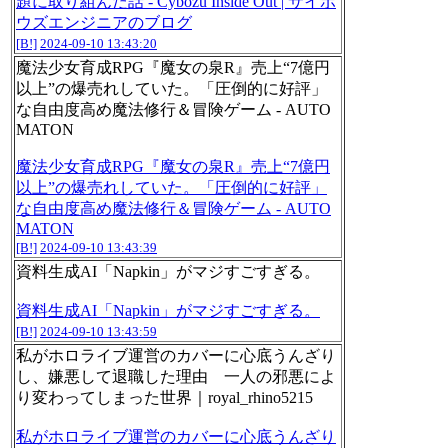
題に取り組んだ話 - Cybozu Inside Out | サイボ
ウズエンジニアのブログ
[B!]
2024-09-10 13:43:20
魔法少女育成RPG『魔女の泉R』売上“7億円
以上”の爆売れしていた。「圧倒的に好評」
な自由度高め魔法修行＆冒険ゲーム - AUTO
MATON
魔法少女育成RPG『魔女の泉R』売上“7億円
以上”の爆売れしていた。「圧倒的に好評」
な自由度高め魔法修行＆冒険ゲーム - AUTO
MATON
[B!]
2024-09-10 13:43:39
資料生成AI「Napkin」がマジすごすぎる。
資料生成AI「Napkin」がマジすごすぎる。
[B!]
2024-09-10 13:43:59
私がホロライブ運営のカバーに心底うんざり
し、嫌悪して退職した理由 一人の邪悪によ
り変わってしまった世界｜royal_rhino5215
私がホロライブ運営のカバーに心底うんざり