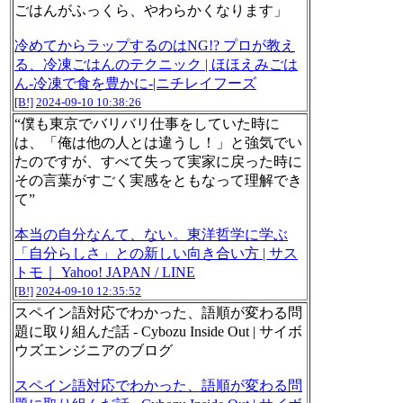
ごはんがふっくら、やわらかくなります」
冷めてからラップするのはNG!? プロが教え
る、冷凍ごはんのテクニック | ほほえみごは
ん-冷凍で食を豊かに-|ニチレイフーズ
[B!]
2024-09-10 10:38:26
“僕も東京でバリバリ仕事をしていた時に
は、「俺は他の人とは違うし！」と強気でい
たのですが、すべて失って実家に戻った時に
その言葉がすごく実感をともなって理解でき
て”
本当の自分なんて、ない。東洋哲学に学ぶ
「自分らしさ」との新しい向き合い方 | サス
トモ｜ Yahoo! JAPAN / LINE
[B!]
2024-09-10 12:35:52
スペイン語対応でわかった、語順が変わる問
題に取り組んだ話 - Cybozu Inside Out | サイボ
ウズエンジニアのブログ
スペイン語対応でわかった、語順が変わる問