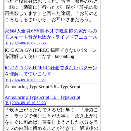
ったと僕自身は思ってた。当時、警察の方と
一緒に（隣家に）行ったが、僕が「証拠の動
画撮影してます」と言った途端、「お前のと
ころもうるさいから、お互いさまだろう」
家族4人全員が体調不良で搬送 隣の家からの
モスキート音が原因か - ライブドアニュース
[B!]
2024-09-10 07:37:55
IO-DATA GV-HDREC 録画できないパターン
を理解して使いこなす | falconblog
IO-DATA GV-HDREC 録画できないパターン
を理解して使いこなす
[B!]
2024-09-10 07:38:27
Announcing TypeScript 5.6 - TypeScript
Announcing TypeScript 5.6 - TypeScript
[B!]
2024-09-10 10:30:23
「炊き上がったらできるだけ早く、「湯気ご
と」ラップで包むことが大事」「炊き上がり
をすぐに包めば、蒸発しようとした水分をラ
ップの内側に留めることができて、解凍後の