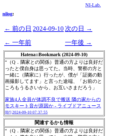
NI-Lab.
nilog
:
← 前の日
2024-09-10
次の日 →
← 一年前
一年後 →
Hatena::Bookmark (2024-09-10)
“（Q．隣家との関係）普通の方よりは良好だ
ったと僕自身は思ってた。当時、警察の方と
一緒に（隣家に）行ったが、僕が「証拠の動
画撮影してます」と言った途端、「お前のと
ころもうるさいから、お互いさまだろう」
家族4人全員が体調不良で搬送 隣の家からの
モスキート音が原因か - ライブドアニュース
[B!]
2024-09-10 07:37:55
関連するかも情報
“（Q．隣家との関係）普通の方よりは良好だ