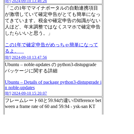
[B!]
2024-09-10 13:46:26
「この1年でマイナポータルの自動連携項目
が激増していて確定申告がとても簡単になっ
てきています。税金や確定申告の知識がない
人ほど、年末調整ではなくスマホで確定申告
したらいいと思う。」
この1年で確定申告がめっちゃ簡単になって
るよ。
[B!]
2024-09-10 13:47:56
Ubuntu – noble-updates の python3-distupgrade
パッケージに関する詳細
Ubuntu – Details of package python3-distupgrade i
n noble-updates
[B!]
2024-09-10 15:20:07
フレームレート60と59.94の違い/Difference bet
ween a frame rate of 60 and 59.94 - ysk-san KT
フレームレート60と59.94の違い/Difference bet
ween a frame rate of 60 and 59.94 - ysk-san KT
[B!]
2024-09-10 22:32:47