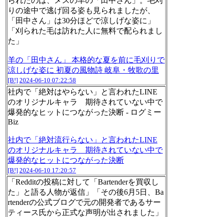
られたのは、メスの羊の「田中さん」。毛刈
りの途中で逃げ回る姿も見られましたが、
「田中さん」は30分ほどで涼しげな姿に」
「刈られた毛は訪れた人に無料で配られまし
た」
羊の「田中さん」 本格的な夏を前に毛刈りで
涼しげな姿に 初夏の風物詩 岐阜・牧歌の里
[B!]
2024-06-10 07:22:58
社内で「絶対はやらない」と言われたLINE
のオリジナルキャラ 期待されていない中で
爆発的なヒットにつながった決断 - ログミー
Biz
社内で「絶対流行らない」と言われたLINE
のオリジナルキャラ 期待されていない中で
爆発的なヒットにつながった決断
[B!]
2024-06-10 17:20:57
「Redditの投稿に対して「Bartenderを買収し
た」と語る人物が返信」「その後6月5日、Ba
rtenderの公式ブログで元の開発者であるサー
ティース氏から正式な声明が出されました」