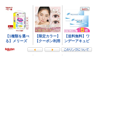
- NI-Lab.'s accounts
-
Fedibird
-
mstdn.jp
-
Pawoo
-
Bluesky