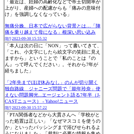
「最近は、妊婦の高齢化などで帝王切開率が
上がり、産婦への配慮からも「痛みの意味付
け」を強調しなくなっている」
無痛分娩、日本で広がらない背景とは…「陣
痛を乗り越えて母になる」根深い思い込み
[B!]
2023-09-30 15:55:32
「本人は次の日に「NON」って書いてきて、
「これ、小文字にしたら絵文字の笑顔に見え
ますから」ということで「私のことは『の
ん』って呼んでください」。それから7年が
経ちました」
「2年先までほぼ休みなし」のんが切り開く
独自路線 ジャニーズ問題で「能年玲奈」使
えない問題脚光...エージェント語る7年半（J-
CASTニュース） - Yahoo!ニュース
[B!]
2023-09-30 15:57:22
「PTA関係者などから大貫さんへ「学校がと
った処置は正しい」「なぜマスコミを使うの
か」といったバッシングまで浴びせられるよ
うになりました」「裁判に必要な情報を集め