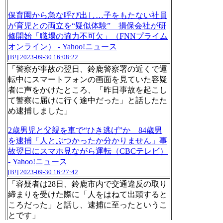
保育園から急な呼び出し…子をもたない社員
が育児との両立を“疑似体験” 損保会社が研
修開始「職場の協力不可欠」（FNNプライム
オンライン） - Yahoo!ニュース
[B!]
2023-09-30 16:08:22
「警察が事故の翌日、鈴鹿警察署の近くで運
転中にスマートフォンの画面を見ていた容疑
者に声をかけたところ、「昨日事故を起こし
て警察に届けに行く途中だった」と話したた
め逮捕しました」
2歳男児と父親を車で“ひき逃げ”か 84歳男
を逮捕「人とぶつかったか分かりません」事
故翌日にスマホ見ながら運転（CBCテレビ）
- Yahoo!ニュース
[B!]
2023-09-30 16:27:42
「容疑者は28日、鈴鹿市内で交通違反の取り
締まりを受けた際に「人をはねて出頭すると
ころだった」と話し、逮捕に至ったというこ
とです」