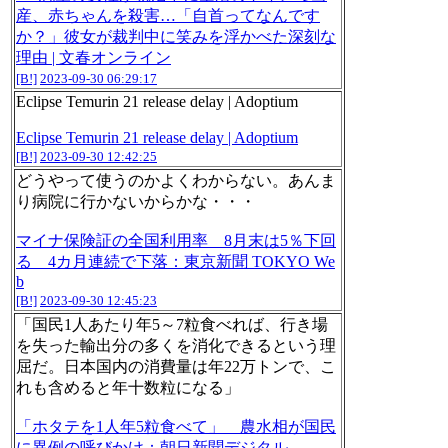
産、赤ちゃんを殺害…「自首ってなんです
か？」彼女が裁判中に笑みを浮かべた深刻な
理由 | 文春オンライン
[B!]
2023-09-30 06:29:17
Eclipse Temurin 21 release delay | Adoptium
Eclipse Temurin 21 release delay | Adoptium
[B!]
2023-09-30 12:42:25
どうやって使うのかよくわからない。あんま
り病院に行かないからかな・・・
マイナ保険証の全国利用率 8月末は5％下回
る 4カ月連続で下落：東京新聞 TOKYO We
b
[B!]
2023-09-30 12:45:23
「国民1人あたり年5～7粒食べれば、行き場
を失った輸出分の多くを消化できるという理
屈だ。日本国内の消費量は年22万トンで、こ
れも含めると年十数粒になる」
「ホタテを1人年5粒食べて」 農水相が国民
に異例の呼びかけ：朝日新聞デジタル