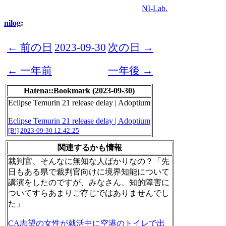
NI-Lab.
nilog
:
← 前の日
2023-09-30
次の日 →
← 一年前
一年後 →
Hatena::Bookmark (2023-09-30)
Eclipse Temurin 21 release delay | Adoptium
Eclipse Temurin 21 release delay | Adoptium
[B!]
2023-09-30 12:42:25
関連するかも情報
裁判官、そんなに無知な人ばかりなの？「先
日もある県で裁判官向けに境界知能について
講演をしたのですが、みなさん、知的障害に
ついてすらあまりご存じではありませんでし
た」
CA志望の女性が就活中に空港のトイレで出