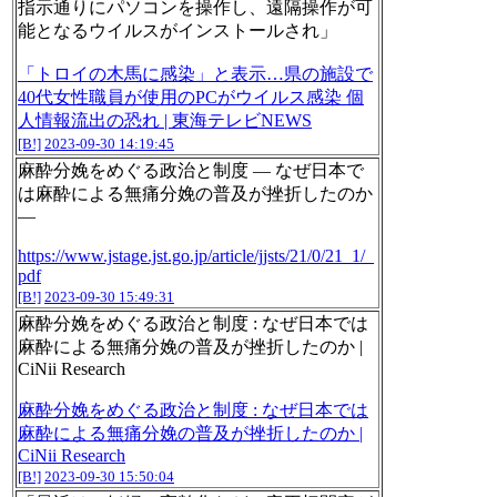
指示通りにパソコンを操作し、遠隔操作が可
能となるウイルスがインストールされ」
「トロイの木馬に感染」と表示…県の施設で
40代女性職員が使用のPCがウイルス感染 個
人情報流出の恐れ | 東海テレビNEWS
[B!]
2023-09-30 14:19:45
麻酔分娩をめぐる政治と制度 ― なぜ日本で
は麻酔による無痛分娩の普及が挫折したのか
―
https://www.jstage.jst.go.jp/article/jjsts/21/0/21_1/_
pdf
[B!]
2023-09-30 15:49:31
麻酔分娩をめぐる政治と制度 : なぜ日本では
麻酔による無痛分娩の普及が挫折したのか |
CiNii Research
麻酔分娩をめぐる政治と制度 : なぜ日本では
麻酔による無痛分娩の普及が挫折したのか |
CiNii Research
[B!]
2023-09-30 15:50:04