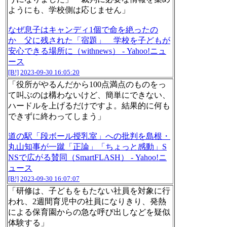
ようにも、学校側は応じません」
なぜ息子はキャンディ1個で命を絶ったの
か 父に残された「宿題」 学校を子どもが
安心できる場所に（withnews） - Yahoo!ニュ
ース
[B!]
2023-09-30 16:05:20
「役所がやるんだから100点満点のものをっ
て叫ぶのは構わないけど、簡単にできない、
ハードルを上げるだけですよ。結果的に何も
できずに終わってしまう」
道の駅「段ボール授乳室」への批判を島根・
丸山知事が一蹴「正論」「ちょっと感動」S
NSで広がる賛同（SmartFLASH） - Yahoo!ニ
ュース
[B!]
2023-09-30 16:07:07
「研修は、子どもをもたない社員を対象に行
われ、2週間育児中の社員になりきり、発熱
による保育園からの急な呼び出しなどを疑似
体験する」