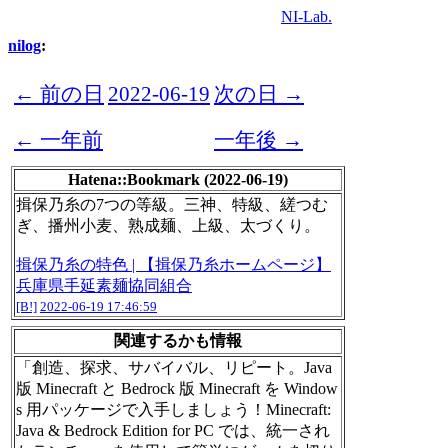
NI-Lab.
nilog
:
← 前の日
2022-06-19
次の日 →
← 一年前
一年後 →
Hatena::Bookmark (2022-06-19)
揖保乃糸の7つの等級。三神、特級、縒つむ
ぎ、播州小麦、熟成麺、上級、太づくり。
揖保乃糸の特色 | 【揖保乃糸ホームページ】
兵庫県手延素麺協同組合
[B!]
2022-06-19 17:46:59
関連するかも情報
「創造、探求、サバイバル、リピート。Java
版 Minecraft と Bedrock 版 Minecraft を Window
s 用パッケージで入手しましょう！Minecraft:
Java & Bedrock Edition for PC では、統一され