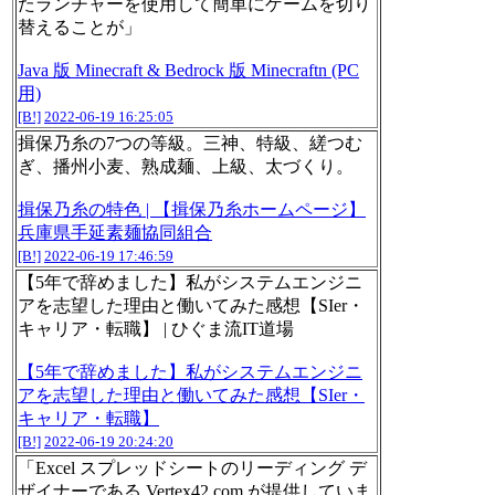
たランチャーを使用して簡単にゲームを切り
替えることが」
Java 版 Minecraft & Bedrock 版 Minecraftn (PC
用)
[B!]
2022-06-19 16:25:05
揖保乃糸の7つの等級。三神、特級、縒つむ
ぎ、播州小麦、熟成麺、上級、太づくり。
揖保乃糸の特色 | 【揖保乃糸ホームページ】
兵庫県手延素麺協同組合
[B!]
2022-06-19 17:46:59
【5年で辞めました】私がシステムエンジニ
アを志望した理由と働いてみた感想【SIer・
キャリア・転職】 | ひぐま流IT道場
【5年で辞めました】私がシステムエンジニ
アを志望した理由と働いてみた感想【SIer・
キャリア・転職】
[B!]
2022-06-19 20:24:20
「Excel スプレッドシートのリーディング デ
ザイナーである Vertex42.com が提供していま