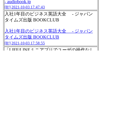
- audiobook.jp
[B!]
2021-10-03 17:47:43
入社1年目のビジネス英語大全 - ジャパン
タイムズ出版 BOOKCLUB
入社1年目のビジネス英語大全 - ジャパン
タイムズ出版 BOOKCLUB
[B!]
2021-10-03 17:58:55
「LIFF/LINEミニアプリでユーザの操作なし
でセキュアに認証する方法を実際のコードを
交えながら解説しました」
Firebase x LINE / Ruby on Rails x LINEでログ
イン画面を無くそう
[B!]
2021-10-03 18:14:25
朝日新聞出版 最新刊行物：書籍：TOEIC L
＆R TEST 出る単特急 銀のフレーズ
TOEIC L＆R TEST 出る単特急 銀のフレー
ズ
[B!]
2021-10-03 18:18:50