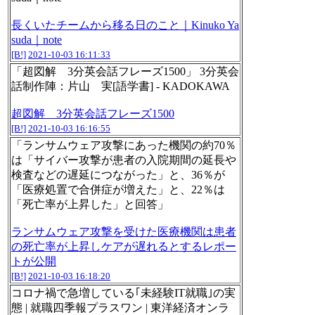
長くいたチームから移る日のこと｜Kinuko Ya
suda｜note
[B!]
2021-10-03 16:11:33
「超図解 3分英会話フレーズ1500」 3分英会
話制作陣：片山 実[語学書] - KADOKAWA
超図解 3分英会話フレーズ1500
[B!]
2021-10-03 16:16:55
「ランサムウェア攻撃にあった機関の約70％
は「サイバー攻撃が患者の入院期間の延長や
検査などの遅延につながった」と、36％が
「医療処置で合併症が増えた」と、22％は
「死亡率が上昇した」と回答」
ランサムウェア攻撃を受けた医療機関は患者
の死亡率が上昇しケアが遅れるとするレポー
トが公開
[B!]
2021-10-03 16:18:20
コロナ禍で急増している｢未経験IT就職｣の実
態 | 就職四季報プラスワン | 東洋経済オンラ