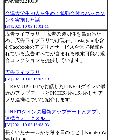
m/event/224003/」
会津大学生70人を集めて勉強会付きハッカソ
ンを実施した話
[B!]
2021-10-03 16:02:11
広告ライブラリ 「広告の透明性を高めるた
め、広告ライブラリでは現在、Instagramを含
むFacebookのアプリとサービス全体で掲載さ
れている広告すべてが含まれる検索可能な総
合コレクションを提供しています」
広告ライブラリ
[B!]
2021-10-03 16:07:19
「REV UP 2021でお話したLINEログインの最
近のアップデートとPKCE対応に対応したア
プリ連携について紹介します」
LINEログインの最新アップデートとアプリ
連携ウォークスルー
[B!]
2021-10-03 16:08:03
長くいたチームから移る日のこと｜Kinuko Ya
suda｜note