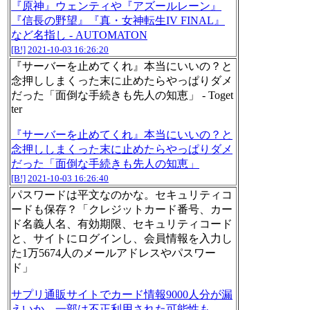
『原神』ウェンティや『アズールレーン』
『信長の野望』『真・女神転生IV FINAL』
など名指し - AUTOMATON
[B!]
2021-10-03 16:26:20
『サーバーを止めてくれ』本当にいいの？と
念押ししまくった末に止めたらやっぱりダメ
だった「面倒な手続きも先人の知恵」 - Toget
ter
『サーバーを止めてくれ』本当にいいの？と
念押ししまくった末に止めたらやっぱりダメ
だった「面倒な手続きも先人の知恵」
[B!]
2021-10-03 16:26:40
パスワードは平文なのかな。セキュリティコ
ードも保存？「クレジットカード番号、カー
ド名義人名、有効期限、セキュリティコード
と、サイトにログインし、会員情報を入力し
た1万5674人のメールアドレスやパスワー
ド」
サプリ通販サイトでカード情報9000人分が漏
えいか 一部は不正利用された可能性も