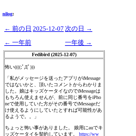
nilog
:
← 前の日
2025-12-07
次の日 →
← 一年前
一年後 →
Fedibird (2025-12-07)
怖い((((;ﾟДﾟ)))
「私がメッセージを送ったアプリがiMessage
ではないかと、頂いたコメントからわかりま
した。娘はキッズケータイなのでiMessageは
もちろん使えませんが、前に同じ番号をiPho
neで使用していた方がその番号でiMessageだ
け使えるようにしていたとすれば可能性があ
るようで。。」
ちょっと怖い事がありました。 娘用にauでキ
ッズケータイを契約しています。
https://ww