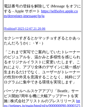
電話番号の登録を解除して iMessage をオフに
する - Apple サポート
https://
selfsolve.apple.co
m/deregister
-imessage/jp/ja
[Fedibird]
2025-12-07 21:20:06
セクシーすぎるとかマッチョすぎるとかあっ
たんだろうか(；・∀・)
「これまで実写でご案内していたトレーナー
のビジュアルを、温かみと多様性を感じられ
るオリジナルイラストに変更いたします。こ
れにより、アプリ全体のデザインに統一感が
生まれるだけでなく、ユーザーがトレーナー
の性別や外見を意識することなく、純粋にプ
ログラムに集中できる環境を実現します」
パーソナルヘルスケアアプリ「Beatfit」サー
ビス開始7周年を機に大幅アップデートを実
施 | 株式会社アリストルのプレスリリース
htt
ps://
prtimes.jp/main/html/rd/p/0000
00090.0000325