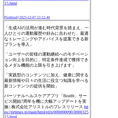
15.html
[Fedibird]
2025-12-07 23:12:40
「生成AIの活用が進む時代背景を踏まえ、一
人ひとりの運動履歴や好みに合わせた、最適
なトレーニングやアドバイスを提案できる新
プランを導入」
「ユーザーの皆様の運動継続へのモチベーシ
ョン向上を目的に、特定条件達成で獲得でき
るメダル機能の上限を引き上げます」
「実践型のコンテンツに加え、健康に関する
最新情報や日々の生活に役立つ知識を学べる
新コンテンツの提供を開始」
パーソナルヘルスケアアプリ「Beatfit」サー
ビス開始7周年を機に大幅アップデートを実
施 | 株式会社アリストルのプレスリリース
htt
ps://
prtimes.jp/main/html/rd/p/0000
00090.0000325
15.html