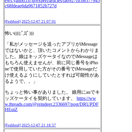
ews.yahoo.co.jp/expert/articl
es/fa0927ffc08577945
c68fdeae6da9671852b727d
[Fedibird]
2025-12-07 21:07:01
怖い((((;ﾟДﾟ)))
「私がメッセージを送ったアプリがiMessage
ではないかと、頂いたコメントからわかりま
した。娘はキッズケータイなのでiMessageは
もちろん使えませんが、前に同じ番号をiPho
neで使用していた方がその番号でiMessageだ
け使えるようにしていたとすれば可能性があ
るようで。。」
ちょっと怖い事がありました。 娘用にauでキ
ッズケータイを契約しています。
https://ww
w.
threads.com/@reindeer.2336697/
post/DRUPDF
HEqiZ
[Fedibird]
2025-12-07 21:18:57