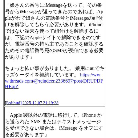
「娘さんの番号にiMessageを送って、その番
号からiMessageが返ってきたのであれば、Ap
pleがわで娘さんの電話番号とiMessageの紐付
けを解除してもらう必要があります。iPhone
ではない端末を使って紐付けを解除するに
は、下記のAppleサイトで解除できるのです
が、電話番号の持ち主であることを確認する
ためその電話番号宛のSMSが受信できる必要
があります」
ちょっと怖い事がありました。 娘用にauでキ
ッズケータイを契約しています。
https://ww
w.
threads.com/@reindeer.2336697/
post/DRUPDF
HEqiZ
[Fedibird]
2025-12-07 21:19:28
「Apple 製以外の電話に移行して、iPhone か
ら送られた SMS またはテキストメッセージ
を受信できない場合は、iMessage をオフにす
る必要があります」