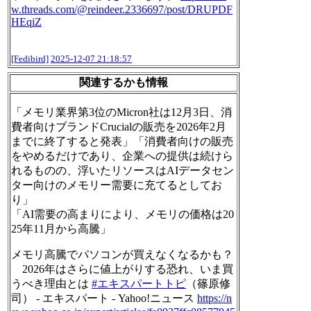
w.
threads.com/@reindeer.2336697/
post/DRUPDF
HEqiZ
[Fedibird]
2025-12-07 21:18:57
関連するかも情報
「メモリ業界第3位のMicron社は12月3日、消
費者向けブランドCrucialの販売を2026年2月
までに終了すると発表」「消費者向けの販売
をやめるだけであり、企業への提供は続けら
れるものの、浮いたリソースはAIデータセン
ター向けのメモリー需要に充てるとしてお
り」
「AI需要の高まりにより、メモリの価格は20
25年11月から高騰」
メモリ高騰でパソコンが買えなくなるかも？
2026年はさらに値上がりする恐れ、いま買
うべき理由とは
#
エキスパートトピ
（篠原修
司） - エキスパート - Yahoo!ニュース
https://
n